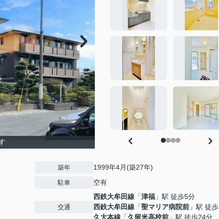
す
1999年4月(築27年)
築年
空有
駐車
西鉄大牟田線
「
津福
」駅 徒歩5分
西鉄大牟田線
「
聖マリア病院前
」駅 徒歩
交通
久大本線
「
久留米高校前
」駅 徒歩24分