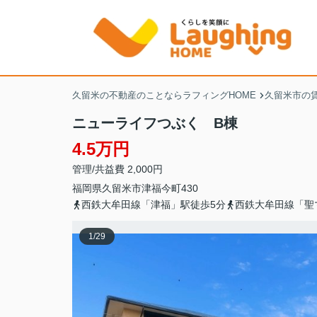
久留米の不動産のことならラフィングHOME
久留米市の
ニューライフつぶく B棟
4.5万円
管理/共益費 2,000円
福岡県
久留米市
津福今町
430
西鉄大牟田線「津福」駅徒歩5分
西鉄大牟田線「聖
1
/
29