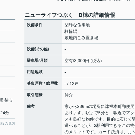
ニューライフつぶく B棟の詳細情報
設備条件
閑静な住宅地
駐輪場
敷地内ごみ置き場
設備(その他)
-
駐車場/月額
空有/3,300円 (税込)
用途地域
-
募集戸数 / 総戸数
- / 12戸
取引態様
仲介
駅 徒歩
備考
家から286mの場所に津福本町郵便局
24分
あります。駅まで5分と、駅近でアク
スも良好な物件です。目的に応じて
情報の見方
選べることが、2駅利用できるこの物
のメリットです。カード決済は、月