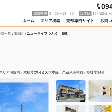
09
9：00～18：30
12月28日～
営業時間
定休日
ホーム
エリア検索
売却専門サイト
お問
ニューライフつぶく B棟
賃貸一覧
津福駅
マリア病院前」駅徒歩20分
久大本線「久留米高校前」駅徒歩24分