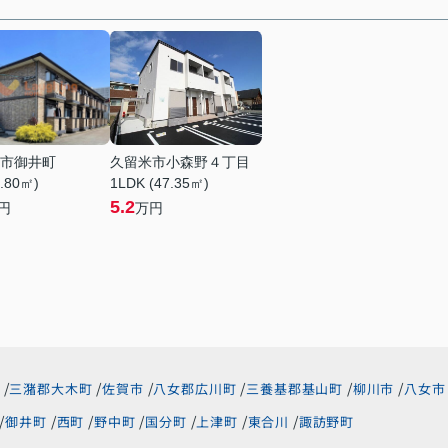
市御井町
久留米市小森野４丁目
6.80㎡)
1LDK (47.35㎡)
5.2
円
万円
三潴郡大木町
佐賀市
八女郡広川町
三養基郡基山町
柳川市
八女市
御井町
西町
野中町
国分町
上津町
東合川
諏訪野町