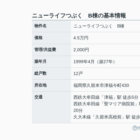
ニューライフつぶく B棟の基本情報
物件名
ニューライフつぶく B棟
価格
4.5万円
管理/共益費
2,000円
築年月
1999年4月（築27年）
総戸数
12戸
所在地
福岡県
久留米市
津福今町
430
交通
西鉄大牟田線
「
津福
」駅 徒歩5分
西鉄大牟田線
「
聖マリア病院前
」
20分
久大本線
「
久留米高校前
」駅 徒歩