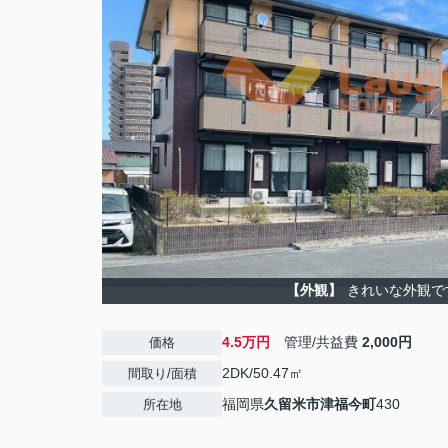
【外観】
きれいな外観で
4.5万円
管理/共益費
2,000円
価格
2DK/50.47㎡
間取り/面積
福岡県
久留米市
津福今町
430
所在地