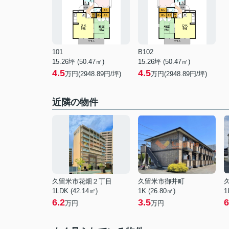
101
B102
15.26坪 (50.47㎡)
15.26坪 (50.47㎡)
4.5
4.5
万円(2948.89円/坪)
万円(2948.89円/坪)
近隣の物件
久留米市花畑２丁目
久留米市御井町
1LDK (42.14㎡)
1K (26.80㎡)
1
6.2
3.5
6
万円
万円