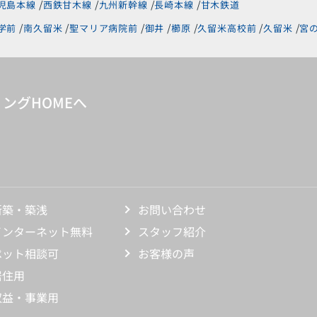
児島本線
西鉄甘木線
九州新幹線
長崎本線
甘木鉄道
学前
南久留米
聖マリア病院前
御井
櫛原
久留米高校前
久留米
宮
ングHOMEへ
新築・築浅
お問い合わせ
インターネット無料
スタッフ紹介
ペット相談可
お客様の声
居住用
収益・事業用