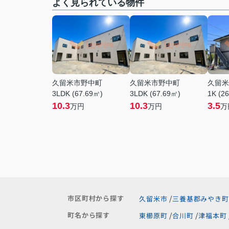
よく見られている物件
久留米市野中町
久留米市野中町
久留米
3LDK (67.69㎡)
3LDK (67.69㎡)
1K (2
10.3
10.3
3.5
万円
万円
万
市区町村から探す
久留米市
三養基郡みやき町
町名から探す
東櫛原町
合川町
津福本町