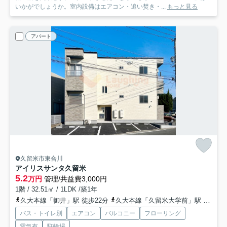
いかがでしょうか。室内設備はエアコン・追い焚き・...
もっと見る
アパート
久留米市東合川
アイリスサンタ久留米
5.2
万円
管理/共益費3,000円
1階 / 32.51㎡ / 1LDK /築1年
久大本線「御井」駅 徒歩22分
久大本線「久留米大学前」駅 徒歩26分
バス・トイレ別
エアコン
バルコニー
フローリング
電気有
駐輪場