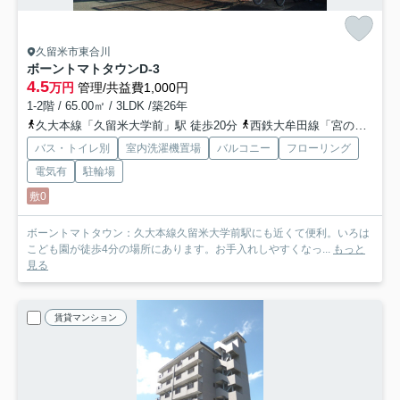
久留米市東合川
ボーントマトタウン
D-3
4.5
万円
管理/共益費1,000円
1-2階 / 65.00㎡ / 3LDK /築26年
久大本線「久留米大学前」駅 徒歩20分
西鉄大牟田線「宮の陣」駅 徒歩31分
バス・トイレ別
室内洗濯機置場
バルコニー
フローリング
電気有
駐輪場
敷0
ボーントマトタウン：久大本線久留米大学前駅にも近くて便利。いろは
こども園が徒歩4分の場所にあります。お手入れしやすくなっ...
もっと
見る
賃貸マンション