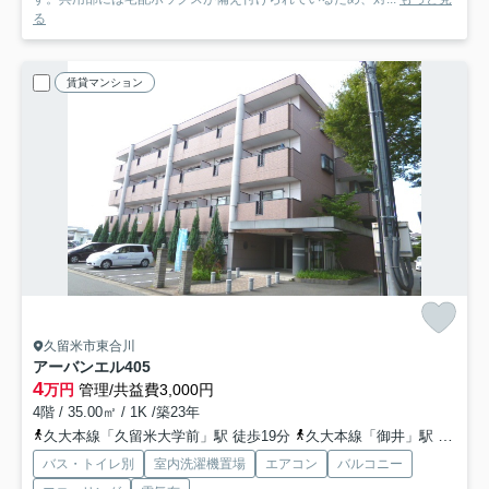
る
賃貸マンション
久留米市東合川
アーバンエル
405
4
万円
管理/共益費3,000円
4階 / 35.00㎡ / 1K /築23年
久大本線「久留米大学前」駅 徒歩19分
久大本線「御井」駅 徒歩27分
バス・トイレ別
室内洗濯機置場
エアコン
バルコニー