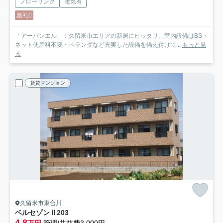
フローリング
電気有
敷礼0
「アーバンエル」：久留米市エリアの新居にピッタリ。室内設備はBS・
ネット使用料不要・ベランダなど充実した設備を備え付けて...
もっと見
る
賃貸マンション
久留米市東合川
ベルセゾンⅡ
203
4.8