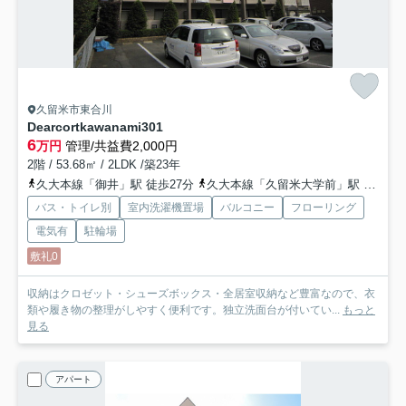
久留米市東合川
Dearcortkawanami
301
6
万円
管理/共益費2,000円
2階 / 53.68㎡ / 2LDK /築23年
久大本線「御井」駅 徒歩27分
久大本線「久留米大学前」駅 徒歩27分
バス・トイレ別
室内洗濯機置場
バルコニー
フローリング
電気有
駐輪場
敷礼0
収納はクロゼット・シューズボックス・全居室収納など豊富なので、衣
類や履き物の整理がしやすく便利です。独立洗面台が付いてい...
もっと
見る
アパート