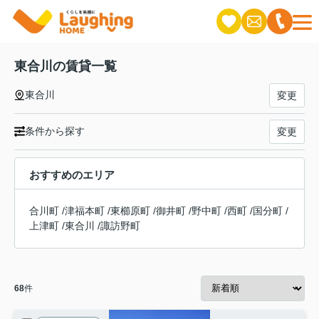
東合川の賃貸一覧
東合川
変更
条件から探す
変更
おすすめのエリア
合川町
/
津福本町
/
東櫛原町
/
御井町
/
野中町
/
西町
/
国分町
/
上津町
/
東合川
/
諏訪野町
68
件