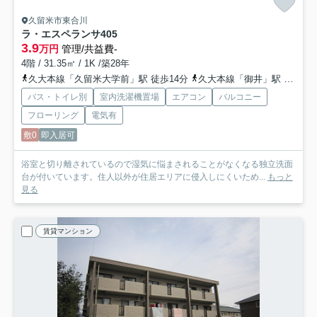
久留米市東合川
ラ・エスペランサ
405
3.9
万円
管理/共益費-
4階 / 31.35㎡ / 1K /築28年
久大本線「久留米大学前」駅 徒歩14分
久大本線「御井」駅 徒歩19分
バス・トイレ別
室内洗濯機置場
エアコン
バルコニー
フローリング
電気有
敷0
即入居可
浴室と切り離されているので湿気に悩まされることがなくなる独立洗面
台が付いています。住人以外が住居エリアに侵入しにくいため...
もっと
見る
賃貸マンション