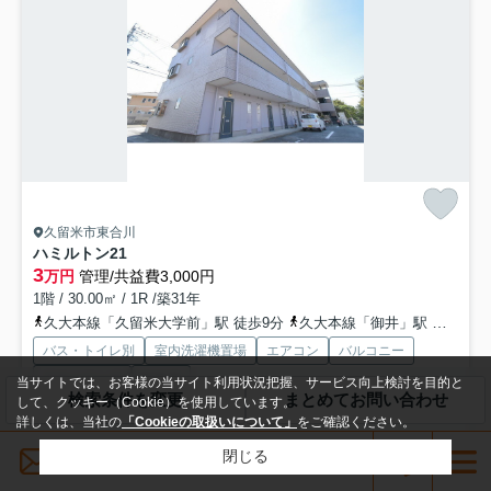
久留米市東合川
ハミルトン21
3
万円
管理/共益費3,000円
1階 / 30.00㎡ / 1R /築31年
久大本線「久留米大学前」駅 徒歩9分
久大本線「御井」駅 徒歩19分
バス・トイレ別
室内洗濯機置場
エアコン
バルコニー
フローリング
駐輪場
当サイトでは、お客様の当サイト利用状況把握、サービス向上検討を目的と
検索条件を変更
まとめてお問い合わせ
して、クッキー（Cookie）を使用しています。
敷礼0
詳しくは、当社の
「Cookieの取扱いについて」
をご確認ください。
メールでお問い合わせ
こちらの物件は現在空家です。敷地内に居住者用の駐輪場がある物件で
閉じる
す。ぜひご覧いただきたい賃貸物件です。こちらは初期費用を...
もっと