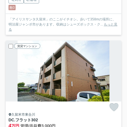
敷0
「アイリスサンタ久留米」のここがイチオシ。歩いて358mの場所に、
明治屋ジャンボ市があります。収納はシューズボックス・ク...
もっと見
る
賃貸マンション
久留米市東合川
DC.フラット
302
4
万円
管理/共益費3,000円