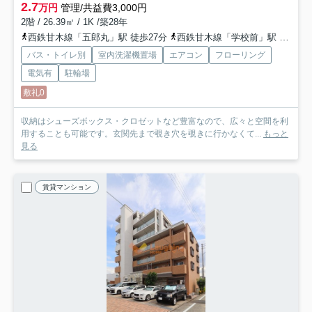
2.7
万円
管理/共益費3,000円
2階 / 26.39㎡ / 1K /築28年
西鉄甘木線「五郎丸」駅 徒歩27分
西鉄甘木線「学校前」駅 徒歩28分
バス・トイレ別
室内洗濯機置場
エアコン
フローリング
電気有
駐輪場
敷礼0
収納はシューズボックス・クロゼットなど豊富なので、広々と空間を利
用することも可能です。玄関先まで覗き穴を覗きに行かなくて...
もっと
見る
賃貸マンション