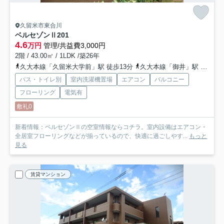
久留米市東合川
ベルセゾンⅡ
201
4.6
万円
管理/共益費3,000円
2階 / 43.00㎡ / 1LDK /築26年
久大本線「久留米大学前」駅 徒歩13分
久大本線「御井」駅 徒歩21分
バス・トイレ別
室内洗濯機置場
エアコン
バルコニー
フローリング
電気有
敷礼0
新着情報：ベルセゾンⅡの空室情報ならコチラ。室内設備はエアコン・
全居室フローリングなどが揃っているので、快適に過ごしやす...
もっと
見る
賃貸マンション