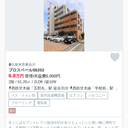
久留米市東合川
プロスペールS6
202
6.8
万円
管理/共益費5,000円
2階 / 61.20㎡ / 2LDK /築10年
西鉄甘木線「五郎丸」駅 徒歩31分
西鉄甘木線「学校前」駅 徒歩28分
バス・トイレ別
室内洗濯機置場
エアコン
バルコニー
フローリング
電気有
敷0
近くにはセブンイレブン(徒歩4分)がありちょっとした買い物に便利で
す。共用部には宅配ボックスが備え付けられているため、対...
もっと見