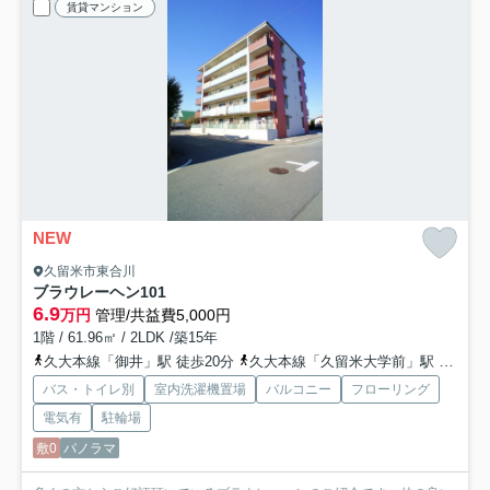
賃貸マンション
NEW
久留米市東合川
ブラウレーヘン
101
6.9
万円
管理/共益費5,000円
1階 / 61.96㎡ / 2LDK /築15年
久大本線「御井」駅 徒歩20分
久大本線「久留米大学前」駅 徒歩28分
バス・トイレ別
室内洗濯機置場
バルコニー
フローリング
電気有
駐輪場
敷0
パノラマ