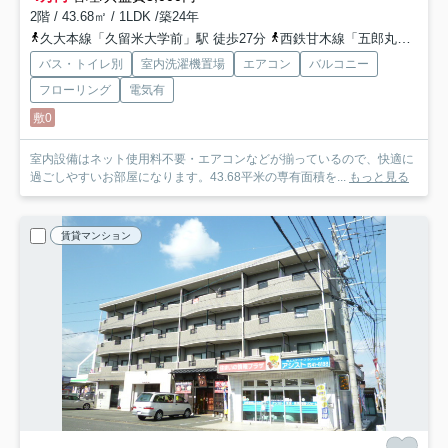
2階 / 43.68㎡ / 1LDK /築24年
久大本線「久留米大学前」駅 徒歩27分
西鉄甘木線「五郎丸」駅 徒歩31分
バス・トイレ別
室内洗濯機置場
エアコン
バルコニー
フローリング
電気有
敷0
室内設備はネット使用料不要・エアコンなどが揃っているので、快適に
過ごしやすいお部屋になります。43.68平米の専有面積を...
もっと見る
賃貸マンション