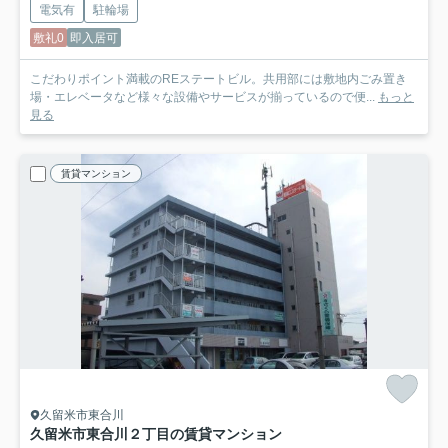
電気有
駐輪場
敷礼0
即入居可
こだわりポイント満載のREステートビル。共用部には敷地内ごみ置き
場・エレベータなど様々な設備やサービスが揃っているので便...
もっと
見る
賃貸マンション
久留米市東合川
久留米市東合川２丁目の賃貸マンション