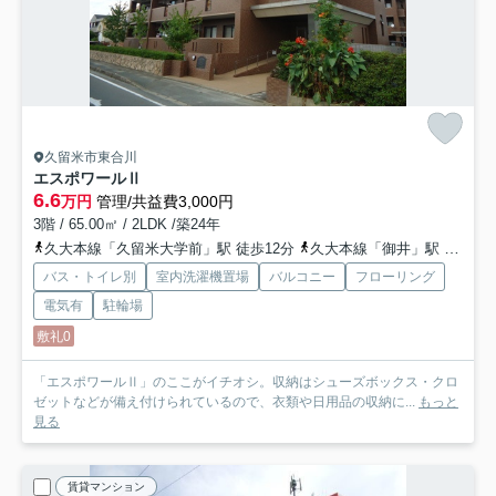
久留米市東合川
エスポワールⅡ
6.6
万円
管理/共益費3,000円
3階 / 65.00㎡ / 2LDK /築24年
久大本線「久留米大学前」駅 徒歩12分
久大本線「御井」駅 徒歩20分
バス・トイレ別
室内洗濯機置場
バルコニー
フローリング
電気有
駐輪場
敷礼0
「エスポワールⅡ」のここがイチオシ。収納はシューズボックス・クロ
ゼットなどが備え付けられているので、衣類や日用品の収納に...
もっと
見る
賃貸マンション