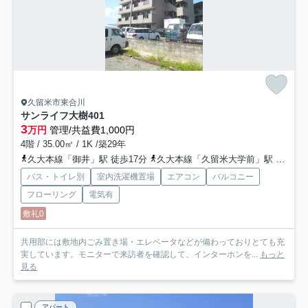
久留米市東合川
サンライフ大樹
401
3
万円
管理/共益費1,000円
4階 / 35.00㎡ / 1K /築29年
久大本線「御井」駅 徒歩17分
久大本線「久留米大学前」駅 徒歩24分
バス・トイレ別
室内洗濯機置場
エアコン
バルコニー
フローリング
電気有
敷礼0
共用部には敷地内ごみ置き場・エレベータなどが備わっておりとても充
実しています。モニターで来訪者を確認して、インターホンを...
もっと
見る
アパート