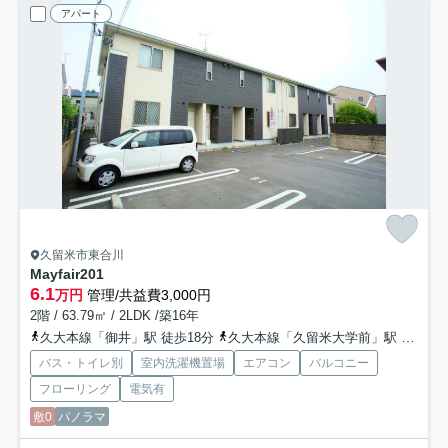
アパート
久留米市東合川
Mayfair
201
6.1
万円
管理/共益費3,000円
2階 / 63.79㎡ / 2LDK /築16年
久大本線「御井」駅 徒歩18分
久大本線「久留米大学前」駅 徒歩19分
バス・トイレ別
室内洗濯機置場
エアコン
バルコニー
フローリング
電気有
敷0
パノラマ