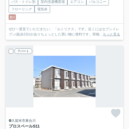
バス・トイレ別
室内洗濯機置場
エアコン
バルコニー
フローリング
電気有
敷0
ぜひ一度見ていただきたい、「ルミリクス」です。近くにはセブンイレ
ブン(徒歩2分)がありちょっとした買い物に便利です。荷物...
もっと見る
アパート
久留米市東合川
プロスペールS11