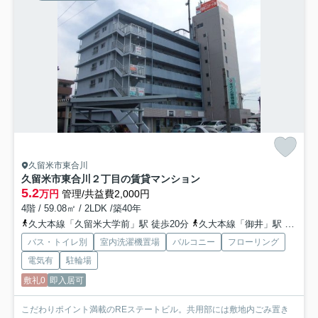
久留米市東合川
久留米市東合川２丁目の賃貸マンション
5.2
万円
管理/共益費2,000円
4階 / 59.08㎡ / 2LDK /築40年
久大本線「久留米大学前」駅 徒歩20分
久大本線「御井」駅 徒歩29分
バス・トイレ別
室内洗濯機置場
バルコニー
フローリング
電気有
駐輪場
敷礼0
即入居可
こだわりポイント満載のREステートビル。共用部には敷地内ごみ置き