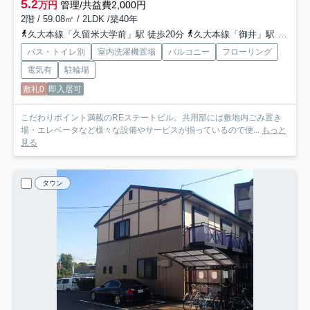
5.2
万円
管理/共益費2,000円
2階 / 59.08㎡ / 2LDK /築40年
久大本線「久留米大学前」駅 徒歩20分
久大本線「御井」駅 徒歩29分
バス・トイレ別
室内洗濯機置場
バルコニー
フローリング
電気有
駐輪場
敷礼0
即入居可
こだわりポイント満載のREステートビル。共用部には敷地内ごみ置き
場・エレベータなど様々な設備やサービスが揃っているので便...
もっと
見る
タウン