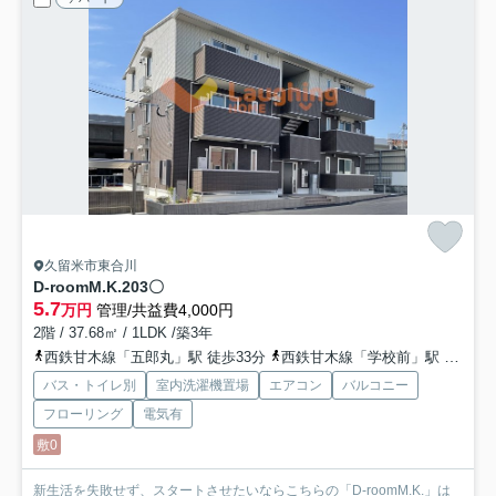
久留米市東合川
D-roomM.K.
203〇
5.7
万円
管理/共益費4,000円
2階 / 37.68㎡ / 1LDK /築3年
西鉄甘木線「五郎丸」駅 徒歩33分
西鉄甘木線「学校前」駅 徒歩29分
バス・トイレ別
室内洗濯機置場
エアコン
バルコニー
フローリング
電気有
敷0
新生活を失敗せず、スタートさせたいならこちらの「D-roomM.K.」は