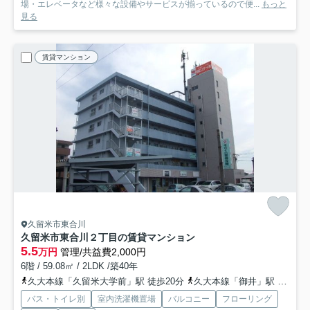
場・エレベータなど様々な設備やサービスが揃っているので便...
もっと
見る
賃貸マンション
久留米市東合川
久留米市東合川２丁目の賃貸マンション
5.5
万円
管理/共益費2,000円
6階 / 59.08㎡ / 2LDK /築40年
久大本線「久留米大学前」駅 徒歩20分
久大本線「御井」駅 徒歩29分
バス・トイレ別
室内洗濯機置場
バルコニー
フローリング