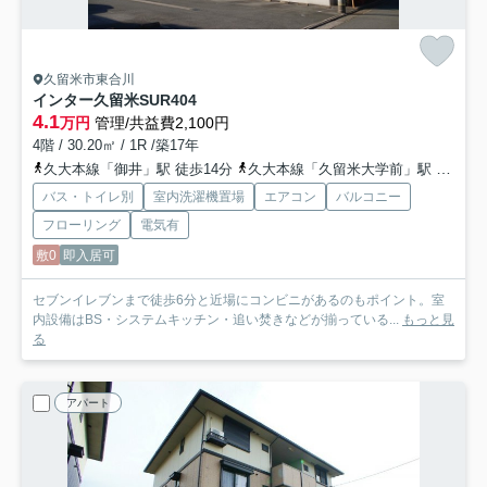
久留米市東合川
インター久留米SUR
404
4.1
万円
管理/共益費2,100円
4階 / 30.20㎡ / 1R /築17年
久大本線「御井」駅 徒歩14分
久大本線「久留米大学前」駅 徒歩18分
バス・トイレ別
室内洗濯機置場
エアコン
バルコニー
フローリング
電気有
敷0
即入居可
セブンイレブンまで徒歩6分と近場にコンビニがあるのもポイント。室
内設備はBS・システムキッチン・追い焚きなどが揃っている...
もっと見
る
アパート