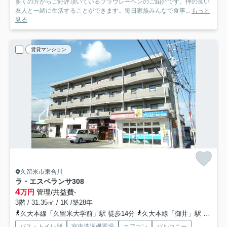
多くの方からご好評頂いているブラウレーヘンのご紹介です。仲の良い
友人と一緒に生活することができます。毎日家族みんなで食事...
もっと
見る
賃貸マンション
久留米市東合川
ラ・エスペランサ
308
4
万円
管理/共益費-
3階 / 31.35㎡ / 1K /築28年
久大本線「久留米大学前」駅 徒歩14分
久大本線「御井」駅 徒歩19分
バス・トイレ別
室内洗濯機置場
エアコン
バルコニー