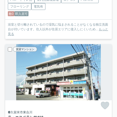
フローリング
電気有
敷0
即入居可
浴室と切り離されているので湿気に悩まされることがなくなる独立洗面
台が付いています。住人以外が住居エリアに侵入しにくいため...
もっと
見る
賃貸マンション
久留米市東合川