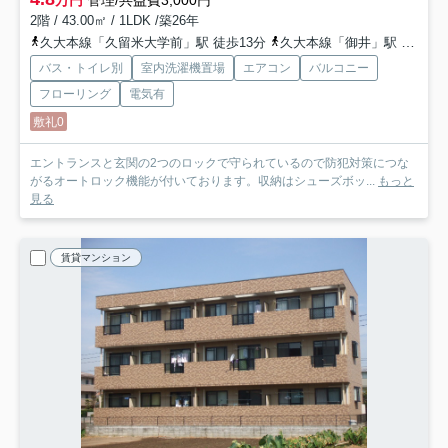
万円
管理/共益費3,000円
2階 / 43.00㎡ / 1LDK /築26年
久大本線「久留米大学前」駅 徒歩13分
久大本線「御井」駅 徒歩21分
バス・トイレ別
室内洗濯機置場
エアコン
バルコニー
フローリング
電気有
敷礼0
エントランスと玄関の2つのロックで守られているので防犯対策につな
がるオートロック機能が付いております。収納はシューズボッ...
もっと
見る
賃貸マンション