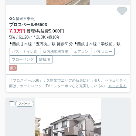
久留米市東合川
プロスペールS6
503
7.1
万円
管理/共益費5,000円
5階 / 61.20㎡ / 2LDK /築10年
西鉄甘木線「五郎丸」駅 徒歩31分
西鉄甘木線「学校前」駅 徒歩28分
バス・トイレ別
室内洗濯機置場
エアコン
バルコニー
フローリング
駐輪場
敷0
「プロスペールS6」：久留米市エリアの新居にピッタリ。セキュリティ
面は、オートロック・TVインターホンなど充実しているの...
もっと見る
アパート