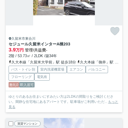
久留米市東合川
セジュール久留米インターA棟
203
3.9
万円
管理/共益費-
2階 / 53.73㎡ / 2LDK /築34年
久大本線「久留米大学前」駅 徒歩18分
久大本線「御井」駅 徒歩12分
バス・トイレ別
室内洗濯機置場
エアコン
バルコニー
フローリング
電気有
敷礼0
即入居可
ゆとりのあるお住まいにすみたい方は2LDKの間取りをご検討くださ
い。閑静な住宅地にあるアパートです。駐車場がご利用いただ...
もっと
見る
賃貸マンション