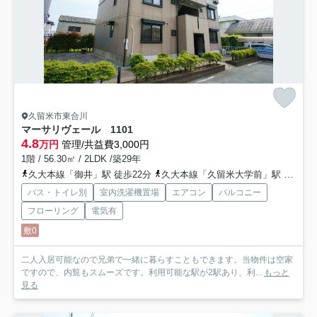
久留米市東合川
マーサリヴェール 1
101
4.8
万円
管理/共益費3,000円
1階 / 56.30㎡ / 2LDK /築29年
久大本線「御井」駅 徒歩22分
久大本線「久留米大学前」駅 徒歩27分
バス・トイレ別
室内洗濯機置場
エアコン
バルコニー
フローリング
電気有
敷0
二人入居可能なので兄弟で一緒に暮らすこともできます。当物件は空家
ですので、内覧もスムーズです。利用可能な駅が2駅あり、利...
もっと
見る