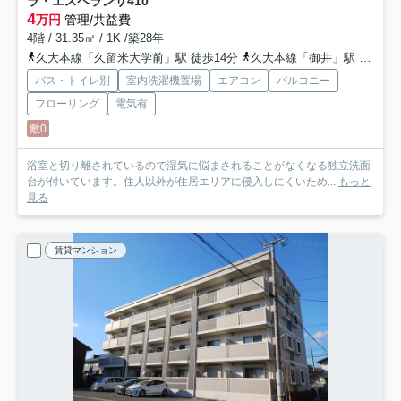
ラ・エスペランサ
410
4
万円
管理/共益費-
4階 / 31.35㎡ / 1K /築28年
久大本線「久留米大学前」駅 徒歩14分
久大本線「御井」駅 徒歩19分
バス・トイレ別
室内洗濯機置場
エアコン
バルコニー
フローリング
電気有
敷0
浴室と切り離されているので湿気に悩まされることがなくなる独立洗面
台が付いています。住人以外が住居エリアに侵入しにくいため...
もっと
見る
賃貸マンション