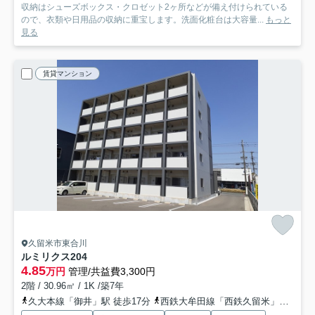
収納はシューズボックス・クロゼット2ヶ所などが備え付けられている
ので、衣類や日用品の収納に重宝します。洗面化粧台は大容量...
もっと
見る
賃貸マンション
久留米市東合川
ルミリクス
204
4.85
万円
管理/共益費3,300円
2階 / 30.96㎡ / 1K /築7年
久大本線「御井」駅 徒歩17分
西鉄大牟田線「西鉄久留米」駅 バス13分 「旗崎」 停歩14分