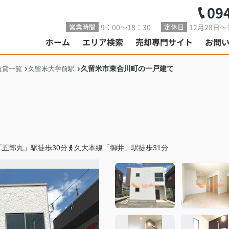
09
9：00～18：30
12月28日～
営業時間
定休日
ホーム
エリア検索
売却専門サイト
お問
久留米市東合川町の一戸建て
賃貸一覧
久留米大学前駅
五郎丸」駅徒歩30分
久大本線「御井」駅徒歩31分