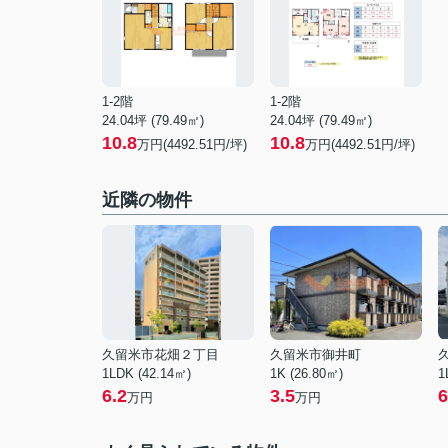
1-2階
1-2階
24.04坪 (79.49㎡)
24.04坪 (79.49㎡)
10.8
10.8
万円(4492.51円/坪)
万円(4492.51円/坪)
近隣の物件
久留米市花畑２丁目
久留米市御井町
1LDK (42.14㎡)
1K (26.80㎡)
1
6.2
3.5
6
万円
万円