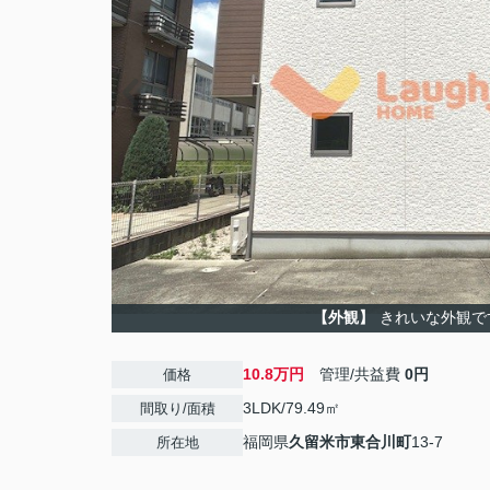
【外観】
きれいな外観で
10.8万円
管理/共益費
0円
価格
3LDK/79.49㎡
間取り/面積
福岡県
久留米市
東合川町
13-7
所在地