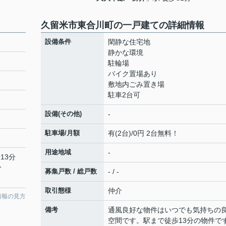
久留米市東合川町の一戸建ての詳細情報
設備条件
閑静な住宅地
静かな環境
駐輪場
バイク置場あり
敷地内ごみ置き場
駐車2台可
設備(その他)
-
駐車場/月額
有(2台)/0円 2台無料！
用途地域
-
13分
分
募集戸数 / 総戸数
- / -
取引態様
仲介
情報の見方
備考
通風良好な物件はいつでも気持ちの
空間です。駅まで徒歩13分の物件で