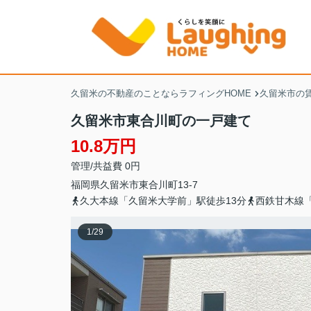
久留米の不動産のことならラフィングHOME
久留米市の
久留米市東合川町の一戸建て
10.8万円
管理/共益費 0円
福岡県
久留米市
東合川町
13-7
久大本線「久留米大学前」駅徒歩13分
西鉄甘木線「
1
/
29