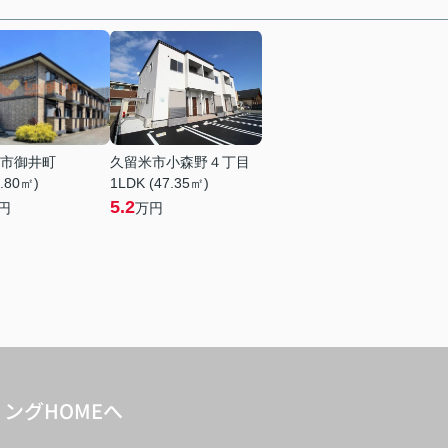
市御井町
久留米市小森野４丁目
6.80㎡)
1LDK (47.35㎡)
5.2
円
万円
ングHOMEへ