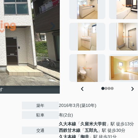
す
2016年3月(築10年)
築年
有(2台)
駐車
久大本線
「
久留米大学前
」駅 徒歩13分
西鉄甘木線
「
五郎丸
」駅 徒歩30分
交通
久大本線
「
御井
」駅 徒歩31分