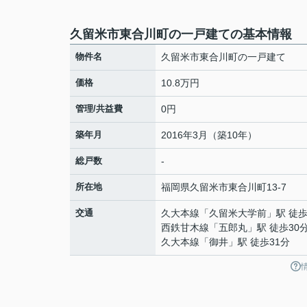
久留米市東合川町の一戸建ての基本情報
物件名
久留米市東合川町の一戸建て
価格
10.8万円
管理/共益費
0円
築年月
2016年3月（築10年）
総戸数
-
所在地
福岡県
久留米市
東合川町
13-7
交通
久大本線
「
久留米大学前
」駅 徒歩
西鉄甘木線
「
五郎丸
」駅 徒歩30
久大本線
「
御井
」駅 徒歩31分