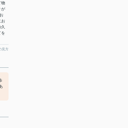
て物
りが
お
にお
の久
てを
の見方
歩
あ