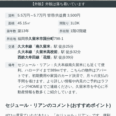
【外観】外観は落ち着いています
5.5万円～5.7万円 管理/共益費 3,500円
賃料
45.15㎡
1LDK
面積
間取り
築13年
1階/2階建
築年数
所在階
福岡県
久留米市
国分町
798-1
所在地
久大本線
「
南久留米
」駅 徒歩25分
交通
久大本線
「
久留米高校前
」駅 徒歩32分
西鉄大牟田線
「
花畑
」駅 徒歩39分
セジュール・リアン：久大本線南久留米にも近くて便
備考
利。ハローデイまで389mです。こちらの物件はアパー
トです。初期費用や家賃のカード決済で、月々の支払の
手間を省けます。より詳しい情報や内見のご予約はラフ
ィングHOMEまでご連絡ください。久留米市を中心に不
動産情報を数多くご紹介しています。
セジュール・リアンのコメント(おすすめポイント)
ぜひ一度見ていただきたい、「セジュール・リアン」です。便利