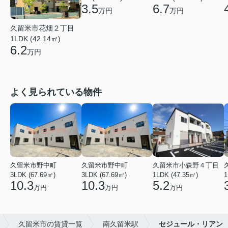
6.7
3.5
万円
万円
久留米市花畑２丁目
1LDK (42.14㎡)
6.2
万円
よく見られている物件
久留米市野中町
久留米市野中町
久留米市小森野４丁目
3LDK (67.69㎡)
3LDK (67.69㎡)
1LDK (47.35㎡)
1
10.3
10.3
5.2
万円
万円
万円
久留米市の賃貸一覧
南久留米駅
セジュール・リアン