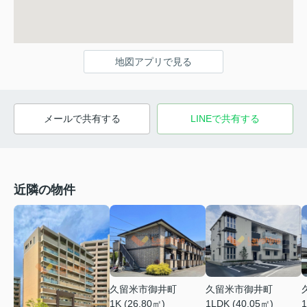
地図アプリで見る
メールで共有する
LINEで共有する
近隣の物件
久留米市御井町
久留米市御井町
1LDK (40.05㎡)
1K (26.80㎡)
1