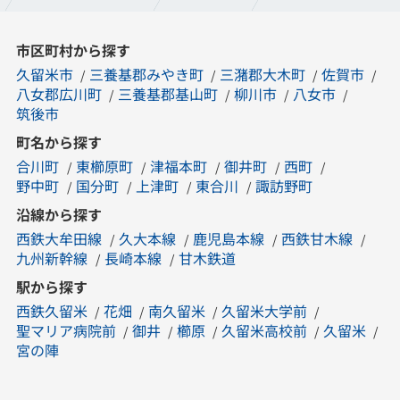
市区町村から探す
久留米市
三養基郡みやき町
三潴郡大木町
佐賀市
八女郡広川町
三養基郡基山町
柳川市
八女市
筑後市
町名から探す
合川町
東櫛原町
津福本町
御井町
西町
野中町
国分町
上津町
東合川
諏訪野町
沿線から探す
西鉄大牟田線
久大本線
鹿児島本線
西鉄甘木線
九州新幹線
長崎本線
甘木鉄道
駅から探す
西鉄久留米
花畑
南久留米
久留米大学前
聖マリア病院前
御井
櫛原
久留米高校前
久留米
宮の陣