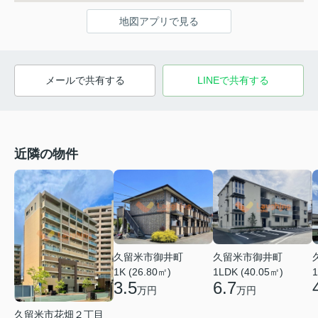
地図アプリで見る
メールで共有する
LINEで共有する
近隣の物件
久留米市御井町
久留米市御井町
1LDK (40.05㎡)
1K (26.80㎡)
1
6.7
3.5
万円
万円
久留米市花畑２丁目