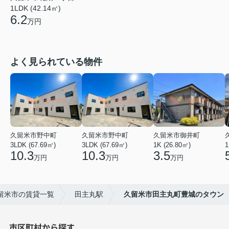
1LDK (42.14㎡)
6.2
万円
よく見られている物件
久留米市野中町
久留米市野中町
久留米市御井町
3LDK (67.69㎡)
3LDK (67.69㎡)
1K (26.80㎡)
1
10.3
10.3
3.5
万円
万円
万円
留米市の賃貸一覧
田主丸駅
久留米市田主丸町豊城のタウン
市区町村から探す