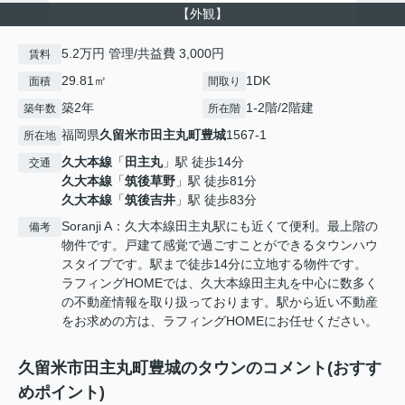
【外観】
5.2万円 管理/共益費 3,000円
賃料
29.81㎡
1DK
面積
間取り
築2年
1-2階/2階建
築年数
所在階
福岡県
久留米市
田主丸町豊城
1567-1
所在地
久大本線
「
田主丸
」駅 徒歩14分
交通
久大本線
「
筑後草野
」駅 徒歩81分
久大本線
「
筑後吉井
」駅 徒歩83分
Soranji A：久大本線田主丸駅にも近くて便利。最上階の
備考
物件です。戸建て感覚で過ごすことができるタウンハウ
スタイプです。駅まで徒歩14分に立地する物件です。
ラフィングHOMEでは、久大本線田主丸を中心に数多く
の不動産情報を取り扱っております。駅から近い不動産
をお求めの方は、ラフィングHOMEにお任せください。
久留米市田主丸町豊城のタウンのコメント(おすす
めポイント)