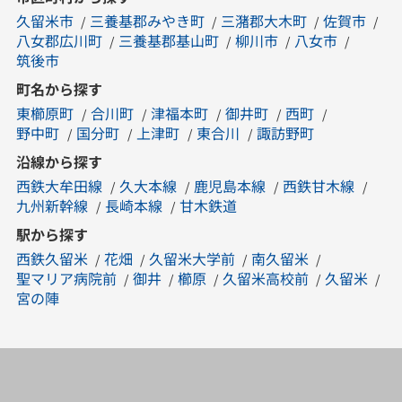
久留米市
三養基郡みやき町
三潴郡大木町
佐賀市
八女郡広川町
三養基郡基山町
柳川市
八女市
筑後市
町名から探す
東櫛原町
合川町
津福本町
御井町
西町
野中町
国分町
上津町
東合川
諏訪野町
沿線から探す
西鉄大牟田線
久大本線
鹿児島本線
西鉄甘木線
九州新幹線
長崎本線
甘木鉄道
駅から探す
西鉄久留米
花畑
久留米大学前
南久留米
聖マリア病院前
御井
櫛原
久留米高校前
久留米
宮の陣