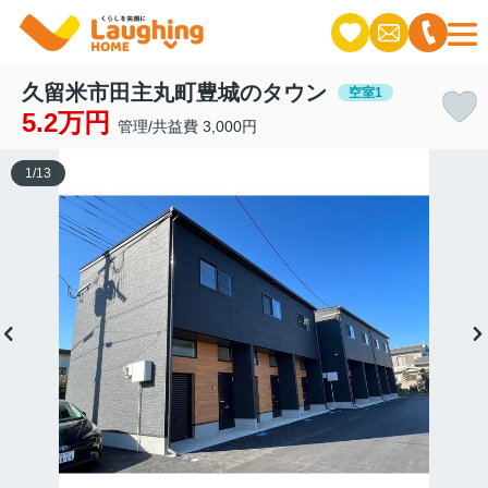
久留米市田主丸町豊城のタウン
空室1
5.2万円
管理/共益費 3,000円
1
/
13