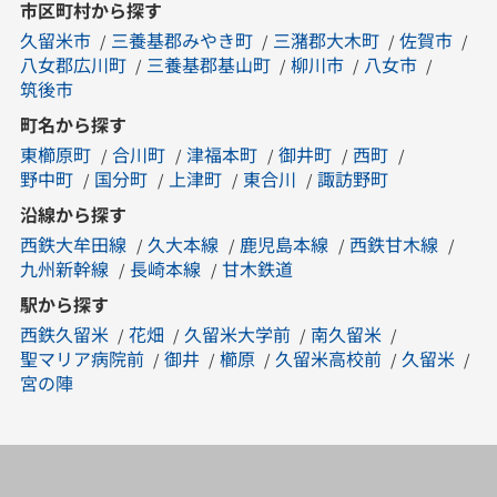
市区町村から探す
久留米市
三養基郡みやき町
三潴郡大木町
佐賀市
八女郡広川町
三養基郡基山町
柳川市
八女市
筑後市
町名から探す
東櫛原町
合川町
津福本町
御井町
西町
野中町
国分町
上津町
東合川
諏訪野町
沿線から探す
西鉄大牟田線
久大本線
鹿児島本線
西鉄甘木線
九州新幹線
長崎本線
甘木鉄道
駅から探す
西鉄久留米
花畑
久留米大学前
南久留米
聖マリア病院前
御井
櫛原
久留米高校前
久留米
宮の陣