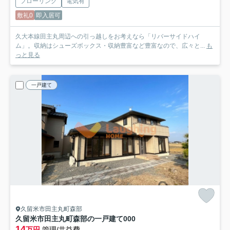
フローリング
電気有
敷礼0
即入居可
久大本線田主丸周辺への引っ越しをお考えなら「リバーサイドハイ
ム」。収納はシューズボックス・収納豊富など豊富なので、広々と...
も
っと見る
一戸建て
久留米市田主丸町森部
久留米市田主丸町森部の一戸建て
000
14
万円
管理/共益費-