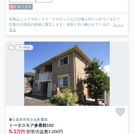
敷0
即入居可
収納はシューズボックス・クロゼットなどが備え付けられているので、
衣類や日用品の収納に重宝します。浴室と切り離されているの...
もっと
見る
アパート
久留米市田主丸町鷹取
トータスモア参番館
102
5.1
万円
管理/共益費3,000円