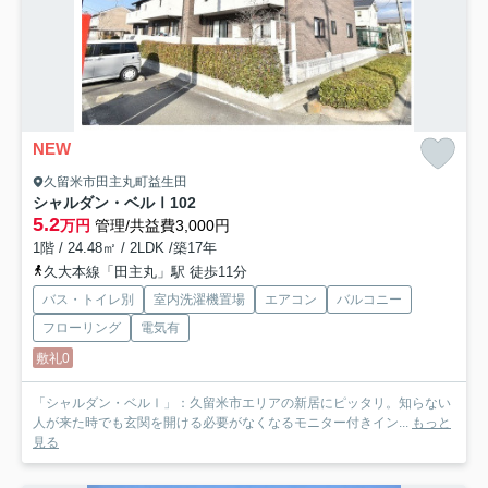
NEW
久留米市田主丸町益生田
シャルダン・ベルⅠ
102
5.2
万円
管理/共益費3,000円
1階 / 24.48㎡ / 2LDK /築17年
久大本線「田主丸」駅 徒歩11分
バス・トイレ別
室内洗濯機置場
エアコン
バルコニー
フローリング
電気有
敷礼0
「シャルダン・ベルⅠ」：久留米市エリアの新居にピッタリ。知らない
人が来た時でも玄関を開ける必要がなくなるモニター付きイン...
もっと
見る