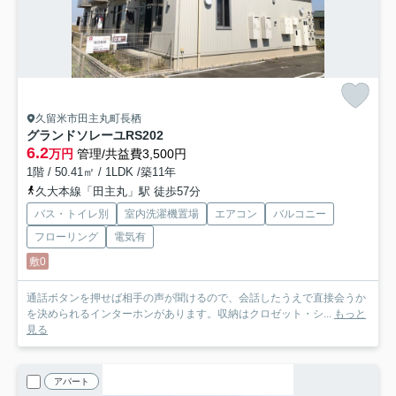
久留米市田主丸町長栖
グランドソレーユRS
202
6.2
万円
管理/共益費3,500円
1階 / 50.41㎡ / 1LDK /築11年
久大本線「田主丸」駅 徒歩57分
バス・トイレ別
室内洗濯機置場
エアコン
バルコニー
フローリング
電気有
敷0
通話ボタンを押せば相手の声が聞けるので、会話したうえで直接会うか
を決められるインターホンがあります。収納はクロゼット・シ...
もっと
見る
アパート