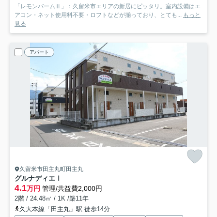
「レモンバームⅡ」：久留米市エリアの新居にピッタリ。室内設備はエ
アコン・ネット使用料不要・ロフトなどが揃っており、とても...
もっと
見る
アパート
久留米市田主丸町田主丸
グルナディエⅠ
4.1
万円
管理/共益費2,000円
2階 / 24.48㎡ / 1K /築11年
久大本線「田主丸」駅 徒歩14分