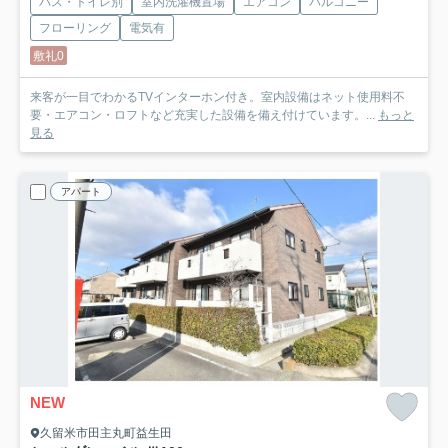
バス・トイレ別
室内洗濯機置場
エアコン
バルコニー
フローリング
電気有
敷礼0
来客が一目でわかるTVインターホン付き。室内設備はネット使用料不
要・エアコン・ロフトなど充実した設備を備え付けています。...
もっと
見る
アパート
NEW
久留米市田主丸町益生田