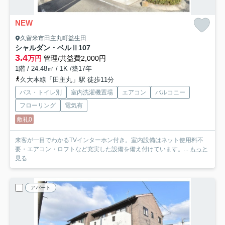
NEW
久留米市田主丸町益生田
シャルダン・ベルⅡ
107
3.4
万円
管理/共益費2,000円
1階 / 24.48㎡ / 1K /築17年
久大本線「田主丸」駅 徒歩11分
バス・トイレ別
室内洗濯機置場
エアコン
バルコニー
フローリング
電気有
敷礼0
来客が一目でわかるTVインターホン付き。室内設備はネット使用料不
要・エアコン・ロフトなど充実した設備を備え付けています。...
もっと
見る
アパート