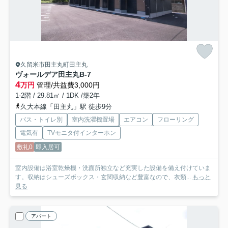
久留米市田主丸町田主丸
ヴォールデア田主丸
B-7
4
万円
管理/共益費3,000円
1-2階 / 29.81㎡ / 1DK /築2年
久大本線「田主丸」駅 徒歩9分
バス・トイレ別
室内洗濯機置場
エアコン
フローリング
電気有
TVモニタ付インターホン
敷礼0
即入居可
室内設備は浴室乾燥機・洗面所独立など充実した設備を備え付けていま
す。収納はシューズボックス・玄関収納など豊富なので、衣類...
もっと
見る
アパート