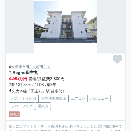
久留米市田主丸町田主丸
T-Regno田主丸
4.95
万円
管理/共益費2,500円
2階 / 31.35㎡ / 1LDK /築3年
久大本線「田主丸」駅 徒歩5分
バス・トイレ別
室内洗濯機置場
エアコン
バルコニー
フローリング
電気有
敷礼0
近くにはファミリーマート(徒歩6分)がありちょっとした買い物に便利で