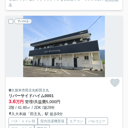
る
アパート
久留米市田主丸町田主丸
リバーサイドハイム
0001
3.6
万円
管理/共益費5,000円
2階 / 41.80㎡ / 2DK /築29年
久大本線「田主丸」駅 徒歩9分
バス・トイレ別
室内洗濯機置場
エアコン
バルコニー