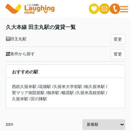
久大本線 田主丸駅の賃貸一覧
田主丸駅
変更
条件から探す
変更
おすすめの駅
西鉄久留米駅
/
花畑駅
/
久留米大学前駅
/
南久留米駅
/
聖マリア病院前駅
/
御井駅
/
櫛原駅
/
久留米高校前駅
/
久留米駅
/
宮の陣駅
23
件