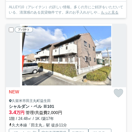
ALLEY10（アレイテン）の詳しい情報。多くの方にご好評をいただいて
いる、清潔感のある賃貸物件です。床のお手入れがしや...
もっと見る
アパート
NEW
久留米市田主丸町益生田
シャルダン・ベル Ⅲ
101
3.4
万円
管理/共益費2,000円
1階 / 24.48㎡ / 1K /築17年
久大本線「田主丸」駅 徒歩11分