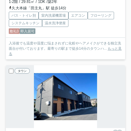
1-2階 / 29.81㎡ / 1DK /築2年
久大本線「田主丸」駅 徒歩14分
バス・トイレ別
室内洗濯機置場
エアコン
フローリング
システムキッチン
温水洗浄便座
敷礼0
即入居可
入浴後でも温度や湿度に悩まされずに化粧やヘアメイクができる独立洗
面台が付いております。最寄りの駅まで徒歩14分のタウンハ...
もっと見
る
タウン