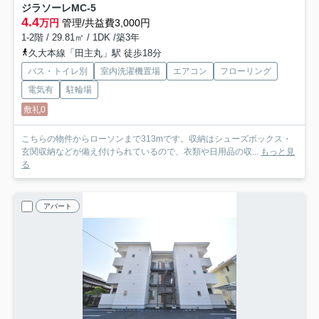
ジラソーレM
C-5
4.4
万円
管理/共益費3,000円
1-2階 / 29.81㎡ / 1DK /築3年
久大本線「田主丸」駅 徒歩18分
バス・トイレ別
室内洗濯機置場
エアコン
フローリング
電気有
駐輪場
敷礼0
こちらの物件からローソンまで313mです。収納はシューズボックス・
玄関収納などが備え付けられているので、衣類や日用品の収...
もっと見
る
アパート