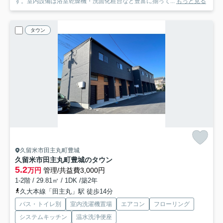
す。室内設備は浴室乾燥機・洗面化粧台など豊富に揃って...
もっと見る
タウン
久留米市田主丸町豊城
久留米市田主丸町豊城のタウン
5.2
万円
管理/共益費3,000円
1-2階 / 29.81㎡ / 1DK /築2年
久大本線「田主丸」駅 徒歩14分
バス・トイレ別
室内洗濯機置場
エアコン
フローリング
システムキッチン
温水洗浄便座