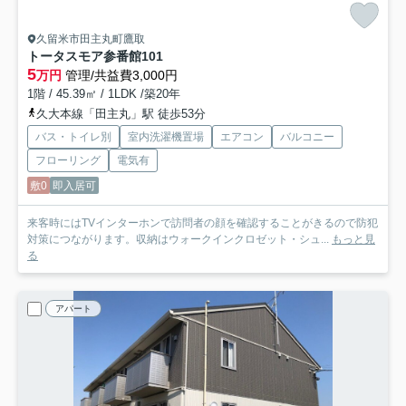
久留米市田主丸町鷹取
トータスモア参番館
101
5
万円
管理/共益費3,000円
1階 / 45.39㎡ / 1LDK /築20年
久大本線「田主丸」駅 徒歩53分
バス・トイレ別
室内洗濯機置場
エアコン
バルコニー
フローリング
電気有
敷0
即入居可
来客時にはTVインターホンで訪問者の顔を確認することがきるので防犯
対策につながります。収納はウォークインクロゼット・シュ...
もっと見
る
アパート