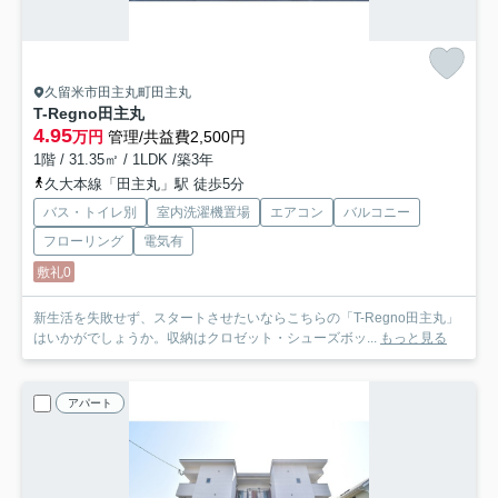
久留米市田主丸町田主丸
T-Regno田主丸
4.95
万円
管理/共益費2,500円
1階 / 31.35㎡ / 1LDK /築3年
久大本線「田主丸」駅 徒歩5分
バス・トイレ別
室内洗濯機置場
エアコン
バルコニー
フローリング
電気有
敷礼0
新生活を失敗せず、スタートさせたいならこちらの「T-Regno田主丸」
はいかがでしょうか。収納はクロゼット・シューズボッ...
もっと見る
アパート