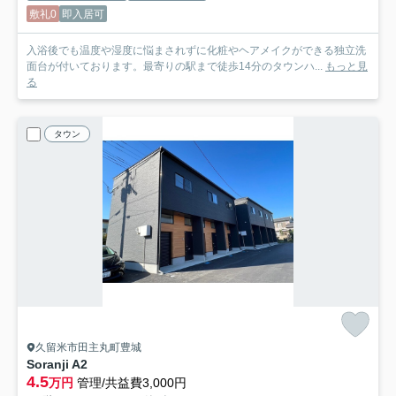
敷礼0
即入居可
入浴後でも温度や湿度に悩まされずに化粧やヘアメイクができる独立洗
面台が付いております。最寄りの駅まで徒歩14分のタウンハ...
もっと見
る
タウン
久留米市田主丸町豊城
Soranji A
2
4.5
万円
管理/共益費3,000円