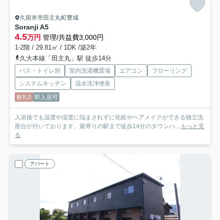
久留米市田主丸町豊城
Soranji A
5
4.5
万円
管理/共益費3,000円
1-2階 / 29.81㎡ / 1DK /築2年
久大本線「田主丸」駅 徒歩14分
バス・トイレ別
室内洗濯機置場
エアコン
フローリング
システムキッチン
温水洗浄便座
敷礼0
即入居可
入浴後でも温度や湿度に悩まされずに化粧やヘアメイクができる独立洗
面台が付いております。最寄りの駅まで徒歩14分のタウンハ...
もっと見
る
アパート