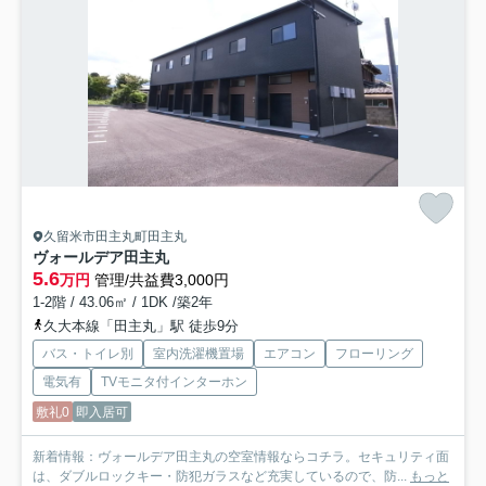
久留米市田主丸町田主丸
ヴォールデア田主丸
5.6
万円
管理/共益費3,000円
1-2階 / 43.06㎡ / 1DK /築2年
久大本線「田主丸」駅 徒歩9分
バス・トイレ別
室内洗濯機置場
エアコン
フローリング
電気有
TVモニタ付インターホン
敷礼0
即入居可
新着情報：ヴォールデア田主丸の空室情報ならコチラ。セキュリティ面
は、ダブルロックキー・防犯ガラスなど充実しているので、防...
もっと