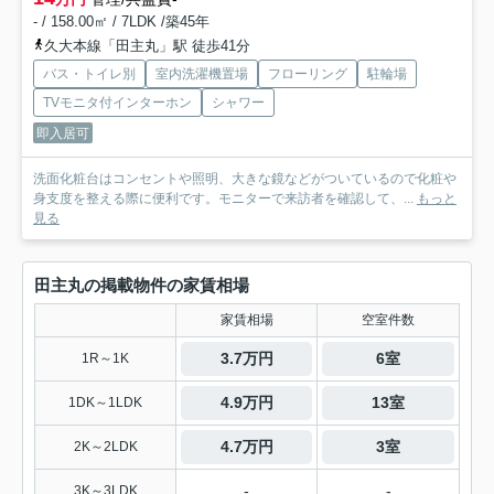
- / 158.00㎡ / 7LDK /築45年
久大本線「田主丸」駅 徒歩41分
バス・トイレ別
室内洗濯機置場
フローリング
駐輪場
TVモニタ付インターホン
シャワー
即入居可
洗面化粧台はコンセントや照明、大きな鏡などがついているので化粧や
身支度を整える際に便利です。モニターで来訪者を確認して、...
もっと
見る
田主丸の掲載物件の家賃相場
家賃相場
空室件数
3.7万円
6室
1R～1K
4.9万円
13室
1DK～1LDK
4.7万円
3室
2K～2LDK
-
-
3K～3LDK