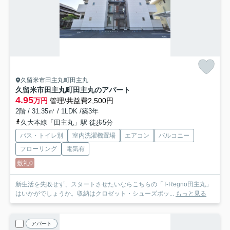
久留米市田主丸町田主丸
久留米市田主丸町田主丸のアパート
4.95
万円
管理/共益費2,500円
2階 / 31.35㎡ / 1LDK /築3年
久大本線「田主丸」駅 徒歩5分
バス・トイレ別
室内洗濯機置場
エアコン
バルコニー
フローリング
電気有
敷礼0
新生活を失敗せず、スタートさせたいならこちらの「T-Regno田主丸」
はいかがでしょうか。収納はクロゼット・シューズボッ...
もっと見る
アパート