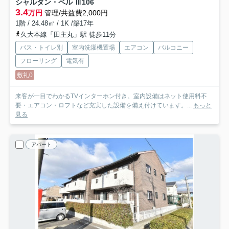
シャルダン・ベル Ⅲ
106
3.4
万円
管理/共益費2,000円
1階 / 24.48㎡ / 1K /築17年
久大本線「田主丸」駅 徒歩11分
バス・トイレ別
室内洗濯機置場
エアコン
バルコニー
フローリング
電気有
敷礼0
来客が一目でわかるTVインターホン付き。室内設備はネット使用料不
要・エアコン・ロフトなど充実した設備を備え付けています。...
もっと
見る
アパート