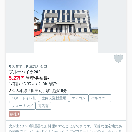
久留米市田主丸町石垣
ブルーハイツ
202
5.2
万円
管理/共益費-
1-2階 / 45.35㎡ / 2LDK /築7年
久大本線「田主丸」駅 徒歩18分
バス・トイレ別
室内洗濯機置場
エアコン
バルコニー
フローリング
電気有
敷礼0
火が出ないIH調理器でお料理をすることができます。閑静な住宅地にあ
る物件です。扱いやすくオシャレな全居室フローリングのお...
もっと見