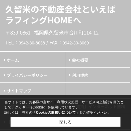
久留米の不動産会社といえば
ラフィングHOMEへ
〒839-0861 福岡県久留米市合川町114-12
TEL：
/ FAX：
0942-80-8068
0942-80-8069
ホーム
会社概要
プライバシーポリシー
利用規約
サイトマップ
当サイトでは、お客様の当サイト利用状況把握、サービス向上検討を目的と
【賃貸】新築・築浅
【賃貸】インターネット無料
して、クッキー（Cookie）を使用しています。
詳しくは、当社の
「Cookieの取扱いについて」
をご確認ください。
【賃貸】ペット相談可
【売買】居住用
メールでお問い合わせ
閉じる