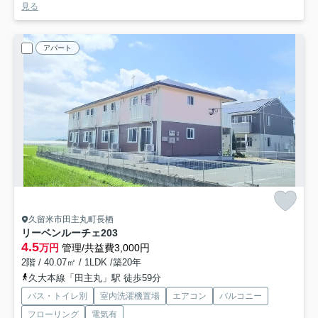
見る
アパート
久留米市田主丸町長栖
リーベンルーチェ
203
4.5
万円
管理/共益費3,000円
2階 / 40.07㎡ / 1LDK /築20年
久大本線「田主丸」駅 徒歩59分
バス・トイレ別
室内洗濯機置場
エアコン
バルコニー
フローリング
電気有