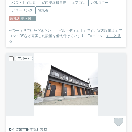
バス・トイレ別
室内洗濯機置場
エアコン
バルコニー
フローリング
電気有
敷礼0
即入居可
ぜひ一度見ていただきたい、「グルナディエⅠ」です。室内設備はエア
コン・BSなど充実した設備を備え付けています。TVインタ...
もっと見
る
アパート
久留米市田主丸町常盤