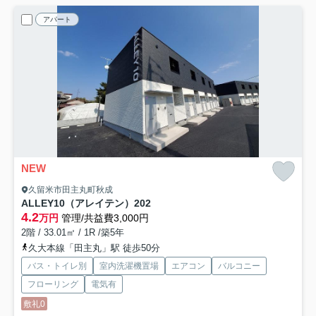
アパート
NEW
久留米市田主丸町秋成
ALLEY10（アレイテン）
202
4.2
万円
管理/共益費3,000円
2階 / 33.01㎡ / 1R /築5年
久大本線「田主丸」駅 徒歩50分
バス・トイレ別
室内洗濯機置場
エアコン
バルコニー
フローリング
電気有
敷礼0