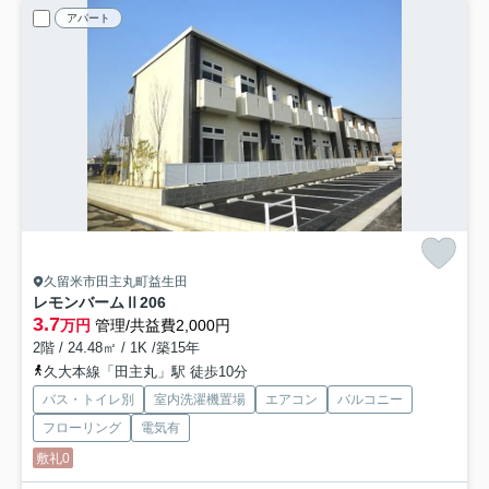
アパート
久留米市田主丸町益生田
レモンバームⅡ
206
3.7
万円
管理/共益費2,000円
2階 / 24.48㎡ / 1K /築15年
久大本線「田主丸」駅 徒歩10分
バス・トイレ別
室内洗濯機置場
エアコン
バルコニー
フローリング
電気有
敷礼0