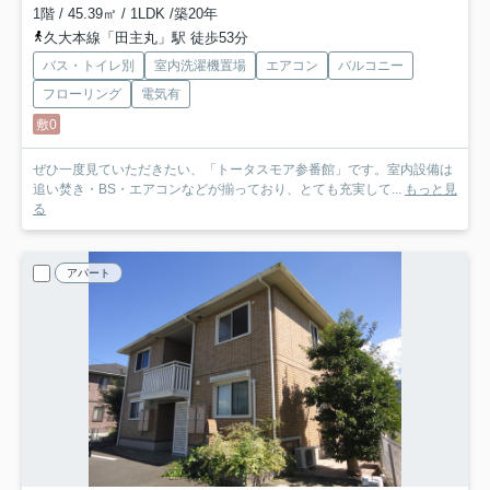
1階 / 45.39㎡ / 1LDK /築20年
久大本線「田主丸」駅 徒歩53分
バス・トイレ別
室内洗濯機置場
エアコン
バルコニー
フローリング
電気有
敷0
ぜひ一度見ていただきたい、「トータスモア参番館」です。室内設備は
追い焚き・BS・エアコンなどが揃っており、とても充実して...
もっと見
る
アパート