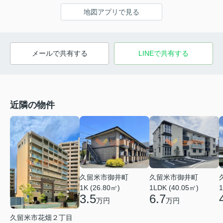
地図アプリで見る
メールで共有する
LINEで共有する
近隣の物件
久留米市御井町
久留米市御井町
1LDK (40.05㎡)
1K (26.80㎡)
1
6.7
3.5
万円
万円
久留米市花畑２丁目