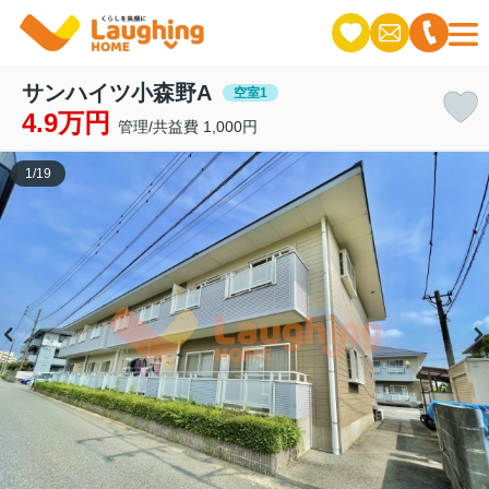
サンハイツ小森野A
空室1
4.9万円
管理/共益費 1,000円
1
/
19