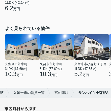
1LDK (42.14㎡)
6.2
万円
よく見られている物件
久留米市野中町
久留米市野中町
久留米市小森野４丁目
3LDK (67.69㎡)
3LDK (67.69㎡)
1LDK (47.35㎡)
1
10.3
10.3
5.2
万円
万円
万円
ME
久留米市の賃貸一覧
宮の陣駅
サンハイツ小森野A
市区町村から探す