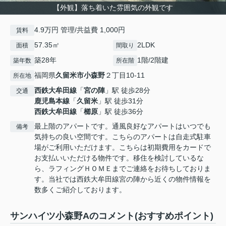
【外観】落ち着いた雰囲気の外観です
4.9万円 管理/共益費 1,000円
賃料
57.35㎡
2LDK
面積
間取り
築28年
1階/2階建
築年数
所在階
福岡県
久留米市
小森野
２丁目10-11
所在地
西鉄大牟田線
「
宮の陣
」駅 徒歩28分
交通
鹿児島本線
「
久留米
」駅 徒歩31分
西鉄大牟田線
「
櫛原
」駅 徒歩36分
最上階のアパートです。通風良好なアパートはいつでも
備考
気持ちの良い空間です。こちらのアパートは自走式駐車
場がご利用いただけます。こちらは初期費用をカードで
お支払いいただける物件です。移住を検討しているな
ら、ラフィングＨＯＭＥまでご連絡をお待ちしておりま
す。当社では西鉄大牟田線宮の陣から近くの物件情報を
数多くご紹介しております。
サンハイツ小森野Aのコメント(おすすめポイント)