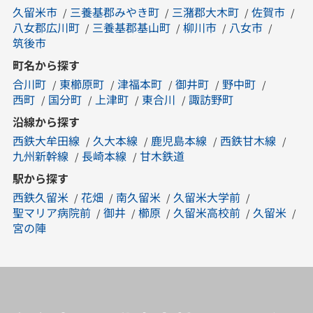
久留米市
三養基郡みやき町
三潴郡大木町
佐賀市
八女郡広川町
三養基郡基山町
柳川市
八女市
筑後市
町名から探す
合川町
東櫛原町
津福本町
御井町
野中町
西町
国分町
上津町
東合川
諏訪野町
沿線から探す
西鉄大牟田線
久大本線
鹿児島本線
西鉄甘木線
九州新幹線
長崎本線
甘木鉄道
駅から探す
西鉄久留米
花畑
南久留米
久留米大学前
聖マリア病院前
御井
櫛原
久留米高校前
久留米
宮の陣