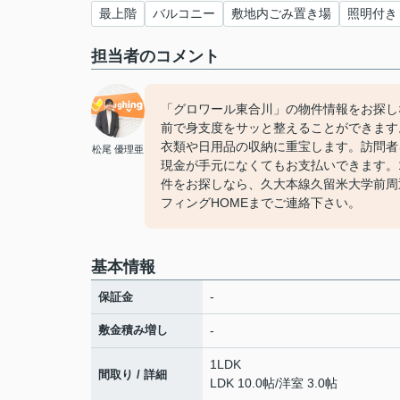
最上階
バルコニー
敷地内ごみ置き場
照明付き
担当者のコメント
「グロワール東合川」の物件情報をお探し
前で身支度をサッと整えることができます
衣類や日用品の収納に重宝します。訪問者
松尾 優理亜
現金が手元になくてもお支払いできます。
件をお探しなら、久大本線久留米大学前周
フィングHOMEまでご連絡下さい。
基本情報
-
保証金
敷金積み増し
-
1LDK
間取り / 詳細
LDK 10.0帖
/
洋室 3.0帖