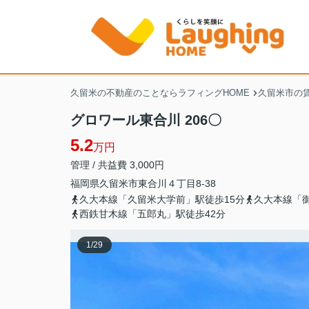
久留米の不動産のことならラフィングHOME
久留米市の
グロワール東合川 206〇
5.2
万円
管理 / 共益費 3,000円
福岡県
久留米市
東合川
４丁目8-38
久大本線「久留米大学前」駅徒歩15分
久大本線「御
西鉄甘木線「五郎丸」駅徒歩42分
1
/
29