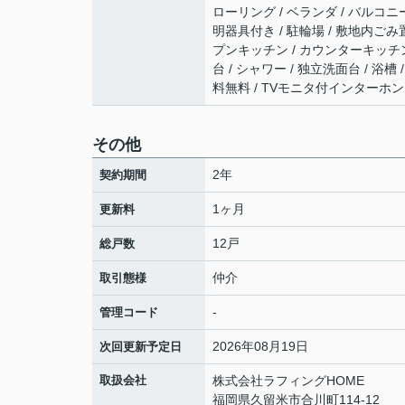
ローリング / ベランダ / バルコニー
明器具付き / 駐輪場 / 敷地内ごみ置
プンキッチン / カウンターキッチン 
台 / シャワー / 独立洗面台 / 浴槽
料無料 / TVモニタ付インターホン
その他
2年
契約期間
1ヶ月
更新料
12戸
総戸数
仲介
取引態様
-
管理コード
2026年08月19日
次回更新予定日
取扱会社
株式会社ラフィングHOME
福岡県久留米市合川町114-12