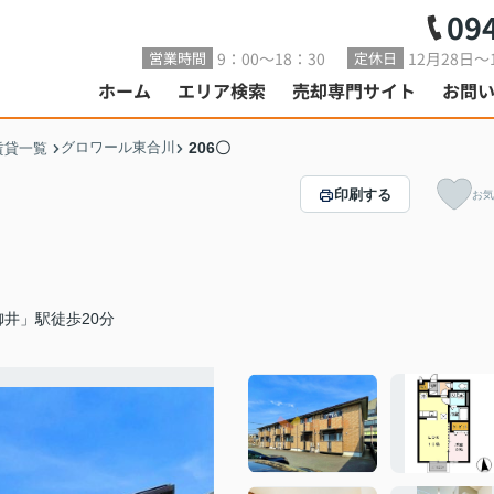
09
9：00～18：30
12月28日～
営業時間
定休日
ホーム
エリア検索
売却専門サイト
お問
グロワール東合川
206〇
賃貸一覧
印刷する
お気
井」駅徒歩20分