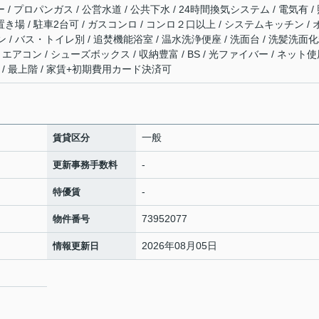
 / プロパンガス / 公営水道 / 公共下水 / 24時間換気システム / 電気有 /
き場 / 駐車2台可 / ガスコンロ / コンロ２口以上 / システムキッチン / 
/ バス・トイレ別 / 追焚機能浴室 / 温水洗浄便座 / 洗面台 / 洗髪洗面
 / エアコン / シューズボックス / 収納豊富 / BS / 光ファイバー / ネット
 / 最上階 / 家賃+初期費用カード決済可
一般
賃貸区分
-
更新事務手数料
-
特優賃
73952077
物件番号
2026年08月05日
情報更新日