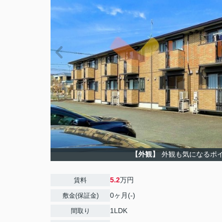
【外観】
外観も気になるポ
5.2
万円
賃料
0ヶ月(-)
敷金(保証金)
1LDK
間取り