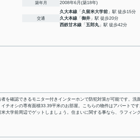
2008年6月(築18年)
築年月
久大本線
「
久留米大学前
」駅 徒歩15分
久大本線
「
御井
」駅 徒歩20分
交通
西鉄甘木線
「
五郎丸
」駅 徒歩42分
訪者を確認できるモニター付きインターホンで防犯対策が可能です。洗
イチオシの専有面積33.39平米のお部屋。こちらの物件はアパートです
留米大学前周辺でゲットしましょう。住まいに関する事なら、ラフィン