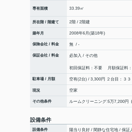
33.39㎡
専有面積
2階 / 2階建
所在階 / 階建て
2008年6月(築18年)
築年月
保険会社 / 料金
無 / -
保証会社 / 料金
必加入 / その他
初回保証料：不要 月額保証料：月額
駐車場 / 月額
空有(2台) / 3,300円 ２台目：３
空家
現況
その他条件
ルームクリーニング:5万7,200円 
設備条件
設備条件
陽当り良好 / 閑静な住宅地 / 保証人