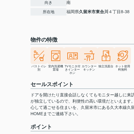
南
向き
福岡県
久留米市
東合川
４丁目8-38
所在地
物件の特徴
バストイレ
室内洗濯機
TVモニタ付
カウンター
独立洗面台
ネット使用
別
置場
きインター
キッチン
料無料
ホン
セールスポイント
ドアを開けたり直接会話しなくてもモニター越しに来
が独立しているので、利便性の高い環境だといえます。
心して過ごせる住まいを、久留米市にある久大本線久
HOMEまでご連絡下さい。
ポイント