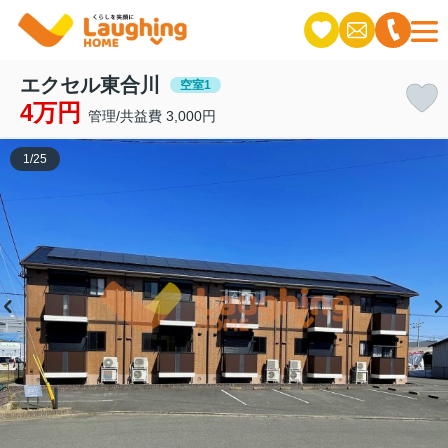
エクセル東合川
空室1
4万円
管理/共益費 3,000円
1
/
25