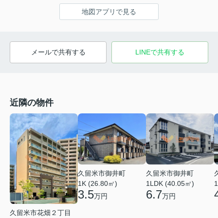
地図アプリで見る
メールで共有する
LINEで共有する
近隣の物件
久留米市御井町
久留米市御井町
1LDK (40.05㎡)
1K (26.80㎡)
1
6.7
3.5
万円
万円
久留米市花畑２丁目