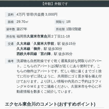
【外観】外観です
4万円 管理/共益費 3,000円
賃料
29.70㎡
1R
面積
間取り
築27年
1階/2階建
築年数
所在階
福岡県
久留米市
東合川
２丁目11-18
所在地
久大本線
「
久留米大学前
」駅 徒歩15分
交通
久大本線
「
御井
」駅 徒歩30分
西鉄大牟田線
「
宮の陣
」駅 徒歩35分
洗濯物も自然乾燥ですぐ乾く通風良好な間取りのアパー
備考
ト。こちらのアパートは2駅が近くにあり便利です。こ
ちらの物件はアパートです。忙しい朝に遠くまでゴミ捨
てに行かずに済むように、共用部にゴミ置き場を備え付
けております。より詳しい情報や内見のご予約はラフィ
ングＨＯＭＥまでご連絡ください。久留米市を中心に不
動産情報を数多くご紹介しています。
エクセル東合川のコメント(おすすめポイント)