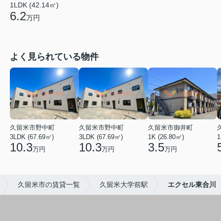
1LDK (42.14㎡)
6.2
万円
よく見られている物件
久留米市野中町
久留米市野中町
久留米市御井町
3LDK (67.69㎡)
3LDK (67.69㎡)
1K (26.80㎡)
1
10.3
10.3
3.5
万円
万円
万円
久留米市の賃貸一覧
久留米大学前駅
エクセル東合川