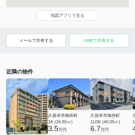
地図アプリで見る
メールで共有する
LINEで共有する
近隣の物件
久留米市御井町
久留米市御井町
1LDK (40.05㎡)
1K (26.80㎡)
1
6.7
3.5
万円
万円