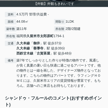
【外観】外観もきれいです
4.5万円 管理/共益費 -
賃料
44.08㎡
1LDK
面積
間取り
築11年
2階/2階建
築年数
所在階
福岡県
久留米市
太郎原町
1794-1
所在地
久大本線
「
御井
」駅 徒歩37分
交通
久大本線
「
善導寺
」駅 徒歩39分
西鉄甘木線
「
古賀茶屋
」駅 徒歩48分
築7年でしっかりとした作りが特徴の物件です。風通し
備考
が良く真夏の暑い日も快適に過ごせるアパートです。他
の物件とは一線を画した、デザイナーズ物件となってお
ります。こちらの物件はアパートです。ラフィングＨＯ
ＭＥには、久留米市エリアの賃貸情報が豊富です。もち
ろん、店舗へのご来店もお待ちしております。
シャンドゥ・フルールのコメント(おすすめポイン
ト)