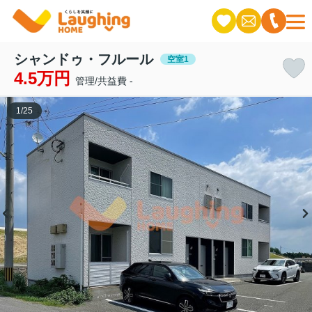
シャンドゥ・フルール
空室1
4.5万円
管理/共益費 -
1
/
25