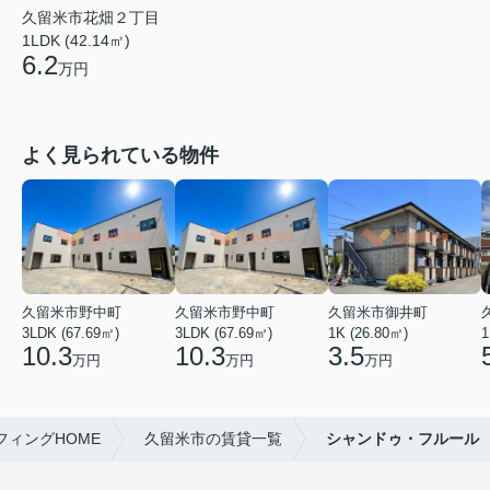
久留米市花畑２丁目
1LDK (42.14㎡)
6.2
万円
よく見られている物件
久留米市野中町
久留米市野中町
久留米市御井町
3LDK (67.69㎡)
3LDK (67.69㎡)
1K (26.80㎡)
1
10.3
10.3
3.5
万円
万円
万円
ィングHOME
久留米市の賃貸一覧
シャンドゥ・フルール