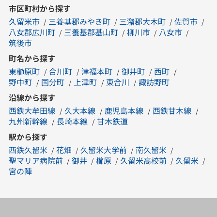
市区町村から探す
久留米市
三養基郡みやき町
三潴郡大木町
佐賀市
八女郡広川町
三養基郡基山町
柳川市
八女市
筑後市
町名から探す
東櫛原町
合川町
津福本町
御井町
西町
野中町
国分町
上津町
東合川
諏訪野町
沿線から探す
西鉄大牟田線
久大本線
鹿児島本線
西鉄甘木線
九州新幹線
長崎本線
甘木鉄道
駅から探す
西鉄久留米
花畑
久留米大学前
南久留米
聖マリア病院前
御井
櫛原
久留米高校前
久留米
宮の陣