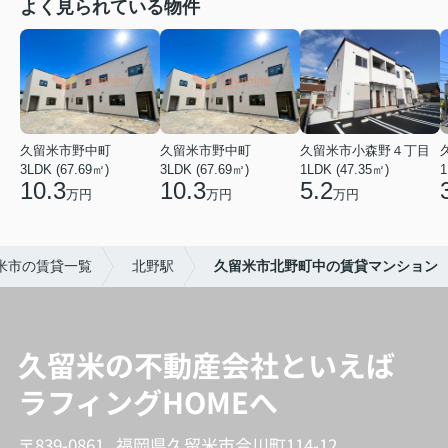
よく見られている物件
久留米市野中町
久留米市野中町
久留米市小森野４丁目
3LDK (67.69㎡)
3LDK (67.69㎡)
1LDK (47.35㎡)
1
10.3
10.3
5.2
万円
万円
万円
米市の賃貸一覧
北野駅
久留米市北野町中の賃貸マンション
久留米の不動産会社といえば
ラフィングHOMEへ
〒839-0861 福岡県久留米市合川町114-12