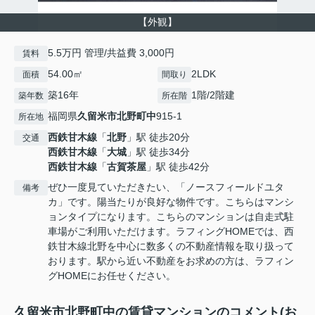
【外観】
5.5万円 管理/共益費 3,000円
賃料
54.00㎡
2LDK
面積
間取り
築16年
1階/2階建
築年数
所在階
福岡県
久留米市
北野町中
915-1
所在地
西鉄甘木線
「
北野
」駅 徒歩20分
交通
西鉄甘木線
「
大城
」駅 徒歩34分
西鉄甘木線
「
古賀茶屋
」駅 徒歩42分
ぜひ一度見ていただきたい、「ノースフィールドユタ
備考
カ」です。陽当たりが良好な物件です。こちらはマンシ
ョンタイプになります。こちらのマンションは自走式駐
車場がご利用いただけます。ラフィングHOMEでは、西
鉄甘木線北野を中心に数多くの不動産情報を取り扱って
おります。駅から近い不動産をお求めの方は、ラフィン
グHOMEにお任せください。
久留米市北野町中の賃貸マンションのコメント(お