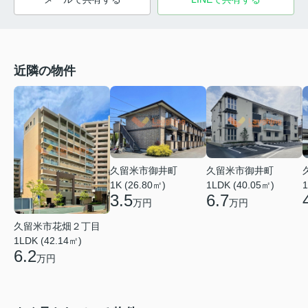
近隣の物件
久留米市御井町
久留米市御井町
1LDK (40.05㎡)
1K (26.80㎡)
1
6.7
3.5
万円
万円
久留米市花畑２丁目
1LDK (42.14㎡)
6.2
万円