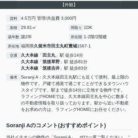
【外観】
4.5万円 管理/共益費 3,000円
賃料
29.81㎡
1DK
面積
間取り
築2年
1-2階/2階建
築年数
所在階
福岡県
久留米市
田主丸町豊城
1567-1
所在地
久大本線
「
田主丸
」駅 徒歩14分
交通
久大本線
「
筑後草野
」駅 徒歩81分
久大本線
「
筑後吉井
」駅 徒歩83分
Soranji A：久大本線田主丸駅にも近くて便利。最上階の
備考
物件です。戸建て感覚で過ごすことができるタウンハウ
スタイプです。駅まで徒歩14分に立地する物件です。
ラフィングHOMEでは、久大本線田主丸を中心に数多く
の不動産情報を取り扱っております。駅から近い不動産
をお求めの方は、ラフィングHOMEにお任せください。
Soranji Aのコメント(おすすめポイント)
当社イチオシの物件の「Soranji A」。ぜひ一度ご覧ください。こ