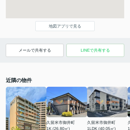
地図アプリで見る
メールで共有する
LINEで共有する
近隣の物件
久留米市御井町
久留米市御井町
1LDK (40.05㎡)
1K (26.80㎡)
1