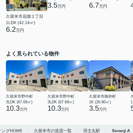
6.7
3.5
万円
万円
久留米市花畑２丁目
1LDK (42.14㎡)
6.2
万円
よく見られている物件
久留米市野中町
久留米市野中町
久留米市御井町
3LDK (67.69㎡)
3LDK (67.69㎡)
1K (26.80㎡)
1
10.3
10.3
3.5
万円
万円
万円
ングHOME
久留米市の賃貸一覧
田主丸駅
Soranji A