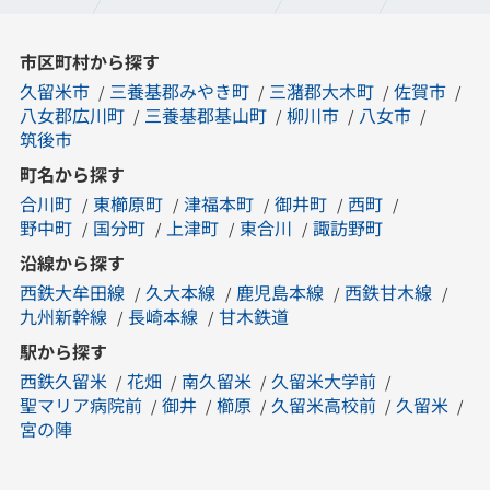
市区町村から探す
久留米市
三養基郡みやき町
三潴郡大木町
佐賀市
八女郡広川町
三養基郡基山町
柳川市
八女市
筑後市
町名から探す
合川町
東櫛原町
津福本町
御井町
西町
野中町
国分町
上津町
東合川
諏訪野町
沿線から探す
西鉄大牟田線
久大本線
鹿児島本線
西鉄甘木線
九州新幹線
長崎本線
甘木鉄道
駅から探す
西鉄久留米
花畑
南久留米
久留米大学前
聖マリア病院前
御井
櫛原
久留米高校前
久留米
宮の陣