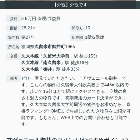
【外観】外観です
3.5万円 管理/共益費 -
賃料
28.21㎡
1R
面積
間取り
築27年
1階/2階建
築年数
所在階
福岡県
久留米市
御井町
1965
所在地
久大本線
「
久留米大学前
」駅 徒歩15分
交通
久大本線
「
南久留米
」駅 徒歩19分
久大本線
「
御井
」駅 徒歩33分
ぜひ一度見ていただきたい、「アヴェニール御井」で
備考
す。こちらの物件は久留米大付設高校まで445m以内で
す。歩いて15分ほどで駅にアクセスできる、立地の良
さも魅力の物件です。初期費用のカード決済ができま
す。久大本線久留米大学前周辺の物件をお求めなら、直
接ラフィングHOMEまでお越しいただき物件をご紹介可
能です。もちろん、WEB上でのお問い合わせも可能で
す。