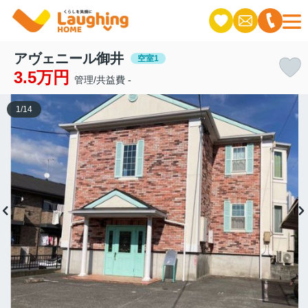
アヴェニール御井
空室1
3.5万円
管理/共益費 -
1
/
14