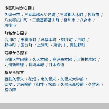
市区町村から探す
久留米市
三養基郡みやき町
三潴郡大木町
佐賀市
八女郡広川町
三養基郡基山町
柳川市
八女市
筑後市
町名から探す
合川町
東櫛原町
津福本町
御井町
西町
野中町
国分町
上津町
東合川
諏訪野町
沿線から探す
西鉄大牟田線
久大本線
鹿児島本線
西鉄甘木線
九州新幹線
長崎本線
甘木鉄道
駅から探す
西鉄久留米
花畑
南久留米
久留米大学前
聖マリア病院前
御井
櫛原
久留米高校前
久留米
宮の陣