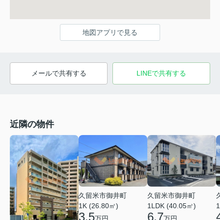
地図アプリで見る
メールで共有する
LINEで共有する
近隣の物件
久留米市御井町
久留米市御井町
1LDK (40.05㎡)
1K (26.80㎡)
1
6.7
3.5
万円
万円