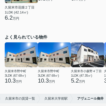
久留米市花畑２丁目
1LDK (42.14㎡)
6.2
万円
よく見られている物件
久留米市野中町
久留米市野中町
久留米市小森野４丁目
3LDK (67.69㎡)
3LDK (67.69㎡)
1LDK (47.35㎡)
1
10.3
10.3
5.2
万円
万円
万円
久留米市の賃貸一覧
久留米大学前駅
アヴェニール御井