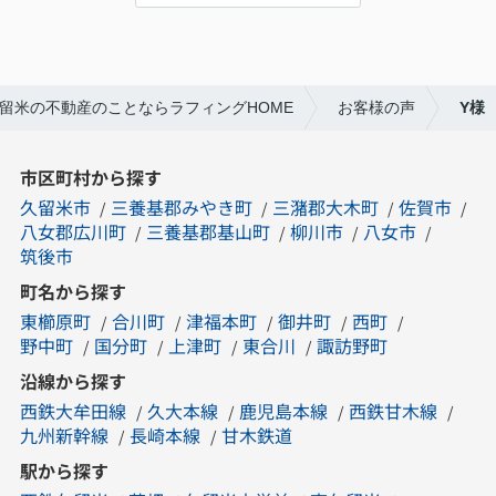
留米の不動産のことならラフィングHOME
お客様の声
Y様
市区町村から探す
久留米市
三養基郡みやき町
三潴郡大木町
佐賀市
八女郡広川町
三養基郡基山町
柳川市
八女市
筑後市
町名から探す
東櫛原町
合川町
津福本町
御井町
西町
野中町
国分町
上津町
東合川
諏訪野町
沿線から探す
西鉄大牟田線
久大本線
鹿児島本線
西鉄甘木線
九州新幹線
長崎本線
甘木鉄道
駅から探す