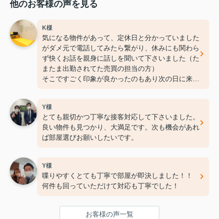
他のお客様の声を見る
K様
気になる物件があって、定休日と分かっていました
がダメ元で電話してみたら繋がり、休みにも関わら
ず快くお話を親身に話しを聞いて下さいました（た
またま出勤されてた売買の担当の方）
そこですごく印象が良かったのもあり次の日に来店
しました。
その後、賃貸担当の方に対応してもらいましたが、
Y様
子供の安全のこと、環境までの配慮、部屋の中の気
とても親切かつ丁寧な接客対応して下さいました。
付かないアドバイス、メリットデメリットを分かり
良い物件も見つかり、大満足です。次も機会があれ
やすく伝えて頂きました。
ば部屋選びお願いしたいです。
ただ紹介するだけではなく、プラスアルファの情報
などすごく有り難かったです。
すでにある物件ですが、どこでも同じ、ではなく担
Y様
当の方で変わるんだなと感じました。新生活のスタ
喋りやすくとても丁寧で部屋が即決しました！！
ートを後押ししてもらった気持ちで感謝しかありま
何件も回っていただけて対応も丁寧でした！
せん。
臼井さんに担当して頂きツイてました‼︎ありがとう
ございます。
お客様の声一覧