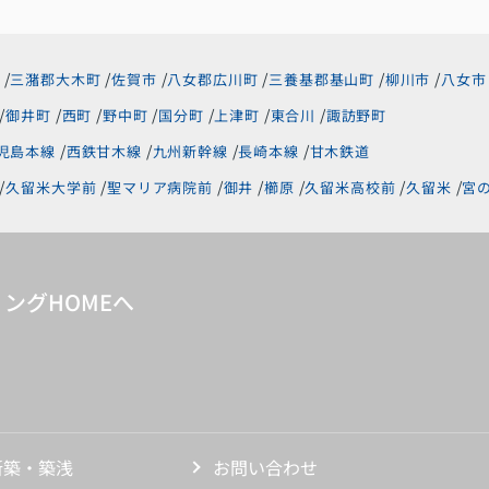
が、子供の安全のこと、環境までの配慮、部屋
の中の気付かないアドバイス、メリットデメリ
ットを分かりやすく伝えて頂きました。
ただ紹介するだけではなく、プラスアルファの
三潴郡大木町
佐賀市
八女郡広川町
三養基郡基山町
柳川市
八女市
情報などすごく有り難かったです。
御井町
西町
野中町
国分町
上津町
東合川
諏訪野町
すでにある物件ですが、どこでも同じ、ではな
く担当の方で変わるんだなと感じました。新生
児島本線
西鉄甘木線
九州新幹線
長崎本線
甘木鉄道
活のスタートを後押ししてもらった気持ちで感
謝しかありません。
久留米大学前
聖マリア病院前
御井
櫛原
久留米高校前
久留米
宮
臼井さんに担当して頂きツイてました‼︎ありが
とうございます。
ングHOMEへ
新築・築浅
お問い合わせ