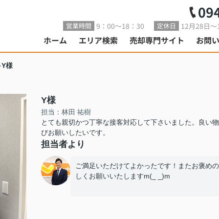
09
9：00～18：30
12月28日～
営業時間
定休日
ホーム
エリア検索
売却専門サイト
お問
Y様
Y様
担当：林田 祐樹
とても親切かつ丁寧な接客対応して下さいました。良い物
びお願いしたいです。
担当者より
ご満足いただけてよかったです！またお褒めの
しくお願いいたしますm(_ _)m