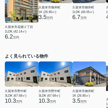
久留米市御井町
久留米市御井町
1LDK (40.05㎡)
1K (26.80㎡)
1
6.7
3.5
万円
万円
久留米市花畑２丁目
1LDK (42.14㎡)
6.2
万円
よく見られている物件
久留米市野中町
久留米市野中町
久留米市御井町
3LDK (67.69㎡)
3LDK (67.69㎡)
1K (26.80㎡)
10.3
10.3
3.5
万円
万円
万円
1