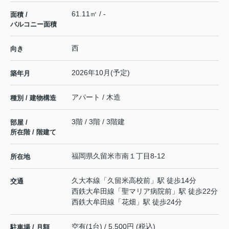
61.11㎡ / -
面積 /
バルコニー面積
西
向き
2026年10月(予定)
築年月
アパート / 木造
種別 / 建物構造
3階 / 3階 / 3階建
部屋 /
所在階 / 階建て
福岡県
久留米市
南
１丁目8-12
所在地
久大本線
「
久留米高校前
」駅 徒歩14分
交通
西鉄大牟田線
「
聖マリア病院前
」駅 徒歩22分
西鉄大牟田線
「
花畑
」駅 徒歩24分
空有(1台) / 5,500円 (税込)
駐車場 / 月額