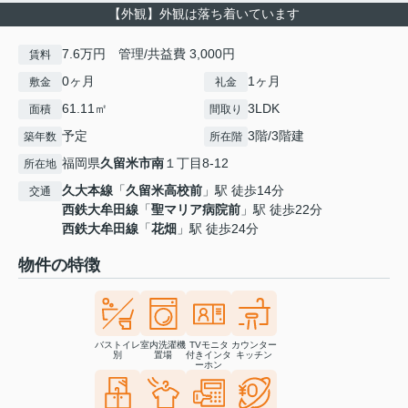
【外観】外観は落ち着いています
7.6万円 管理/共益費 3,000円
賃料
0ヶ月
1ヶ月
敷金
礼金
61.11㎡
3LDK
面積
間取り
予定
3階/3階建
築年数
所在階
福岡県
久留米市
南
１丁目8-12
所在地
久大本線
「
久留米高校前
」駅 徒歩14分
交通
西鉄大牟田線
「
聖マリア病院前
」駅 徒歩22分
西鉄大牟田線
「
花畑
」駅 徒歩24分
物件の特徴
バストイレ
室内洗濯機
TVモニタ
カウンター
別
置場
付きインタ
キッチン
ーホン