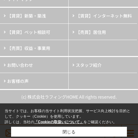
【賃貸】新築・築浅
【賃貸】インターネット無料
【賃貸】ペット相談可
【売買】居住用
【売買】収益・事業用
お問い合わせ
スタッフ紹介
お客様の声
(c) 株式会社ラフィングHOME All rights reserved.
当サイトでは、お客様の当サイト利用状況把握、サービス向上検討を目的と
して、クッキー（Cookie）を使用しています。
詳しくは、当社の
「Cookieの取扱いについて」
をご確認ください。
メールでお問い合わせ
閉じる