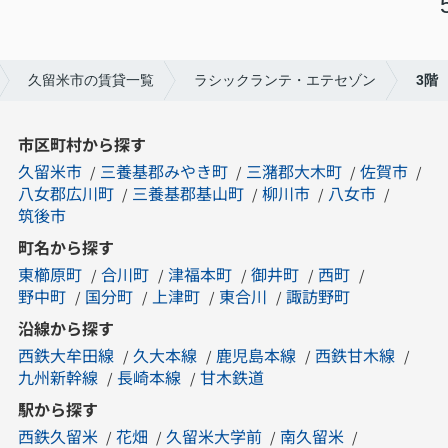
久留米市の賃貸一覧
ラシックランテ・エテセゾン
3階
市区町村から探す
久留米市
三養基郡みやき町
三潴郡大木町
佐賀市
八女郡広川町
三養基郡基山町
柳川市
八女市
筑後市
町名から探す
東櫛原町
合川町
津福本町
御井町
西町
野中町
国分町
上津町
東合川
諏訪野町
沿線から探す
西鉄大牟田線
久大本線
鹿児島本線
西鉄甘木線
九州新幹線
長崎本線
甘木鉄道
駅から探す
西鉄久留米
花畑
久留米大学前
南久留米