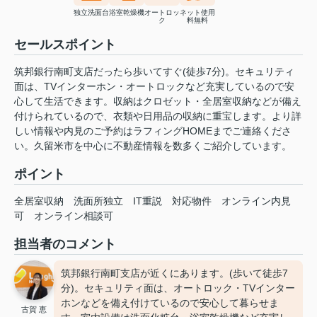
独立洗面台
浴室乾燥機
オートロッ
ネット使用
ク
料無料
セールスポイント
筑邦銀行南町支店だったら歩いてすぐ(徒歩7分)。セキュリティ
面は、TVインターホン・オートロックなど充実しているので安
心して生活できます。収納はクロゼット・全居室収納などが備え
付けられているので、衣類や日用品の収納に重宝します。より詳
しい情報や内見のご予約はラフィングHOMEまでご連絡くださ
い。久留米市を中心に不動産情報を数多くご紹介しています。
ポイント
全居室収納
洗面所独立
IT重説
対応物件
オンライン内見
可
オンライン相談可
担当者のコメント
筑邦銀行南町支店が近くにあります。(歩いて徒歩7
分)。セキュリティ面は、オートロック・TVインター
ホンなどを備え付けているので安心して暮らせま
古賀 恵