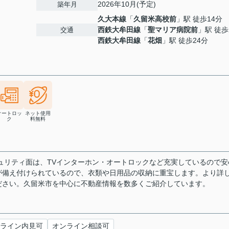
2026年10月(予定)
築年月
久大本線
「
久留米高校前
」駅 徒歩14分
西鉄大牟田線
「
聖マリア病院前
」駅 徒歩
交通
西鉄大牟田線
「
花畑
」駅 徒歩24分
オートロッ
ネット使用
ク
料無料
キュリティ面は、TVインターホン・オートロックなど充実しているので安
が備え付けられているので、衣類や日用品の収納に重宝します。より詳
ださい。久留米市を中心に不動産情報を数多くご紹介しています。
ライン内見可
オンライン相談可