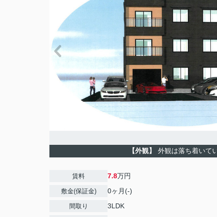
【外観】
外観は落ち着いて
7.8
万円
賃料
0ヶ月(-)
敷金(保証金)
3LDK
間取り