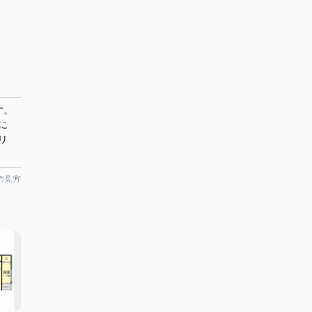
す。
に
リ
の見方