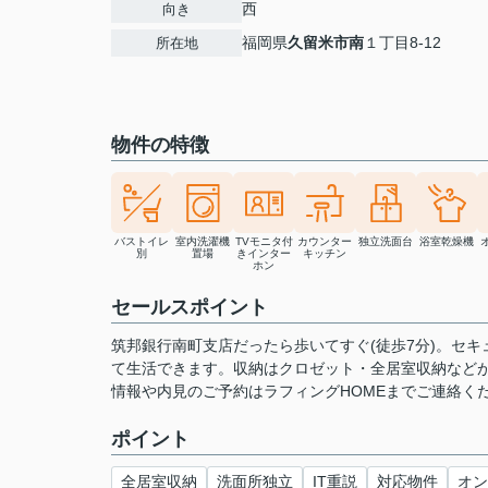
西
向き
福岡県
久留米市
南
１丁目8-12
所在地
物件の特徴
バストイレ
室内洗濯機
TVモニタ付
カウンター
独立洗面台
浴室乾燥機
別
置場
きインター
キッチン
ホン
セールスポイント
筑邦銀行南町支店だったら歩いてすぐ(徒歩7分)。セ
て生活できます。収納はクロゼット・全居室収納など
情報や内見のご予約はラフィングHOMEまでご連絡く
ポイント
全居室収納
洗面所独立
IT重説
対応物件
オン