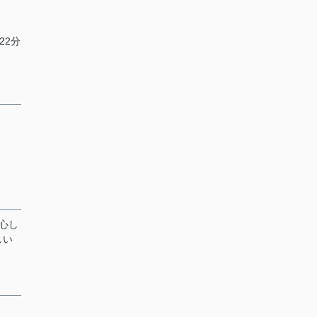
22分
心し
しい