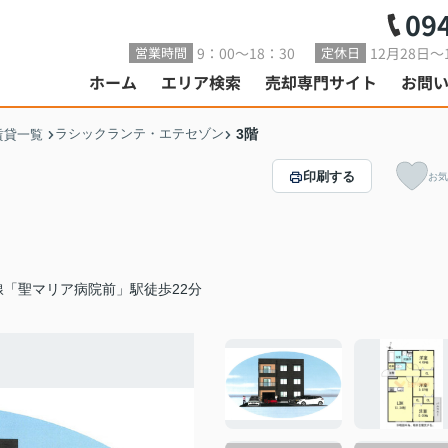
09
9：00～18：30
12月28日～
営業時間
定休日
ホーム
エリア検索
売却専門サイト
お問
ラシックランテ・エテセゾン
3階
賃貸一覧
印刷する
お気
線「聖マリア病院前」駅徒歩22分