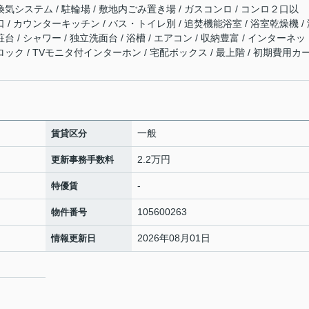
時間換気システム / 駐輪場 / 敷地内ごみ置き場 / ガスコンロ / コンロ２口以
口 / カウンターキッチン / バス・トイレ別 / 追焚機能浴室 / 浴室乾燥機 /
台 / シャワー / 独立洗面台 / 浴槽 / エアコン / 収納豊富 / インターネッ
ロック / TVモニタ付インターホン / 宅配ボックス / 最上階 / 初期費用カ
一般
賃貸区分
2.2万円
更新事務手数料
-
特優賃
105600263
物件番号
2026年08月01日
情報更新日