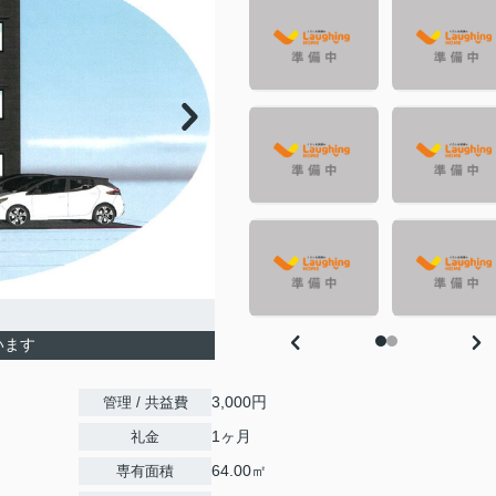
います
3,000円
管理 / 共益費
1ヶ月
礼金
64.00㎡
専有面積