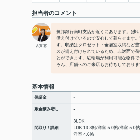
担当者のコメント
筑邦銀行南町支店が近くにあります。(歩い
備え付けているので安心して暮らせます。
す。収納はクロゼット・全居室収納など豊
古賀 恵
スが備え付けられているため、非対面で荷
とができます。駐輪場が利用可能な物件で
ろん、店舗へのご来店もお待ちしておりま
基本情報
-
保証金
敷金積み増し
-
3LDK
LDK 13.3帖
/
洋室 5.0帖
/
洋室 5.0帖
間取り / 詳細
洋室 4.6帖