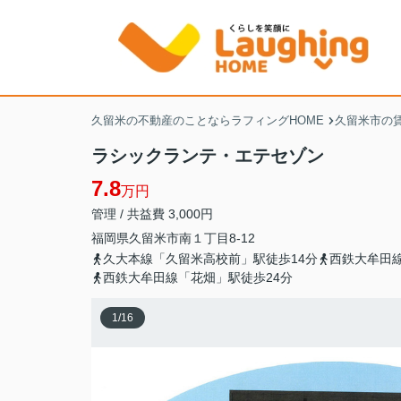
久留米の不動産のことならラフィングHOME
久留米市の
ラシックランテ・エテセゾン
7.8
万円
管理 / 共益費 3,000円
福岡県
久留米市
南
１丁目8-12
久大本線「久留米高校前」駅徒歩14分
西鉄大牟田
西鉄大牟田線「花畑」駅徒歩24分
1
/
16