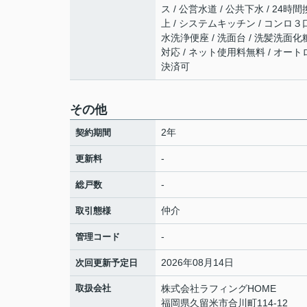
ス / 公営水道 / 公共下水 / 24
上 / システムキッチン / コンロ３
水洗浄便座 / 洗面台 / 洗髪洗面化粧
対応 / ネット使用料無料 / オート
決済可
その他
2年
契約期間
-
更新料
-
総戸数
仲介
取引態様
-
管理コード
2026年08月14日
次回更新予定日
取扱会社
株式会社ラフィングHOME
福岡県久留米市合川町114-12