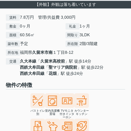
【外観】外観は落ち着いています
7.8万円 管理/共益費 3,000円
賃料
0ヶ月
1ヶ月
敷金
礼金
60.56㎡
3LDK
面積
間取り
予定
2階/3階建
築年数
所在階
福岡県
久留米市
南
１丁目8-12
所在地
久大本線
「
久留米高校前
」駅 徒歩14分
交通
西鉄大牟田線
「
聖マリア病院前
」駅 徒歩22分
西鉄大牟田線
「
花畑
」駅 徒歩24分
物件の特徴
バストイレ
室内洗濯機
TVモニタ
カウンター
別
置場
付きインタ
キッチン
ーホン