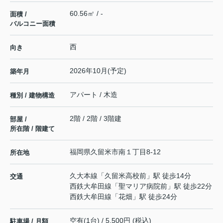
60.56㎡ / -
面積 /
バルコニー面積
西
向き
2026年10月(予定)
築年月
アパート / 木造
種別 / 建物構造
2階 / 2階 / 3階建
部屋 /
所在階 / 階建て
福岡県
久留米市
南
１丁目8-12
所在地
久大本線
「
久留米高校前
」駅 徒歩14分
交通
西鉄大牟田線
「
聖マリア病院前
」駅 徒歩22分
西鉄大牟田線
「
花畑
」駅 徒歩24分
空有(1台) / 5,500円 (税込)
駐車場 / 月額