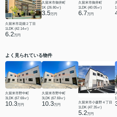
久留米市御井町
久留米市御井町
1LDK (40.05㎡)
1K (26.80㎡)
1
6.7
3.5
万円
万円
久留米市花畑２丁目
1LDK (42.14㎡)
6.2
万円
よく見られている物件
久留米市野中町
久留米市野中町
3LDK (67.69㎡)
3LDK (67.69㎡)
1
10.3
10.3
久留米市小森野４丁目
万円
万円
1LDK (47.35㎡)
5.2
万円