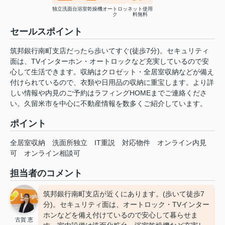
独立洗面台
浴室乾燥機
オートロッ
ネット使用
ク
料無料
セールスポイント
筑邦銀行南町支店だったら歩いてすぐ(徒歩7分)。セキュリティ
面は、TVインターホン・オートロックなど充実しているので安
心して生活できます。収納はクロゼット・全居室収納などが備え
付けられているので、衣類や日用品の収納に重宝します。より詳
しい情報や内見のご予約はラフィングHOMEまでご連絡くださ
い。久留米市を中心に不動産情報を数多くご紹介しています。
ポイント
全居室収納
洗面所独立
IT重説
対応物件
オンライン内見
可
オンライン相談可
担当者のコメント
筑邦銀行南町支店が近くにあります。(歩いて徒歩7
分)。セキュリティ面は、オートロック・TVインター
ホンなどを備え付けているので安心して暮らせま
古賀 恵