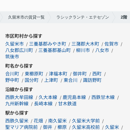
久留米市の賃貸一覧
ラシックランテ・エテセゾン
2階
市区町村から探す
久留米市
三養基郡みやき町
三潴郡大木町
佐賀市
八女郡広川町
三養基郡基山町
柳川市
八女市
筑後市
町名から探す
合川町
東櫛原町
津福本町
御井町
西町
野中町
国分町
上津町
東合川
諏訪野町
沿線から探す
西鉄大牟田線
久大本線
鹿児島本線
西鉄甘木線
九州新幹線
長崎本線
甘木鉄道
駅から探す
西鉄久留米
花畑
南久留米
久留米大学前
聖マリア病院前
御井
櫛原
久留米高校前
久留米