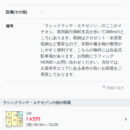
-
設備(その他)
「ラシックランテ・エテセゾン」のここがイ
備考
チオシ。筑邦銀行南町支店が歩いて488mのと
ころにあります。収納はクロゼット・全居室
収納など豊富なので、衣類や履き物の整理が
しやすく便利です。こちらの物件には自走式
駐車場があります。お気軽にラフィング
HOMEへお問い合わせください。当社では、
久留米市エリアにある条件の良いお部屋をご
用意しております。
情報の見方
ラシックランテ・エテセゾンの他の部屋
1階
7.6万円
1階 / 60.56㎡ / 3LDK