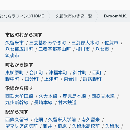
とならラフィングHOME
久留米市の賃貸一覧
D-roomM.K.
市区町村から探す
久留米市
三養基郡みやき町
三潴郡大木町
佐賀市
八女郡広川町
三養基郡基山町
柳川市
八女市
筑後市
町名から探す
東櫛原町
合川町
津福本町
御井町
西町
野中町
国分町
上津町
東合川
諏訪野町
沿線から探す
西鉄大牟田線
久大本線
鹿児島本線
西鉄甘木線
九州新幹線
長崎本線
甘木鉄道
駅から探す
西鉄久留米
花畑
久留米大学前
南久留米
聖マリア病院前
御井
櫛原
久留米高校前
久留米