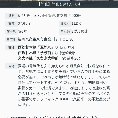
【外観】外観もきれいです
5.7万円～5.8万円 管理/共益費 4,000円
賃料
37.68㎡
1LDK
面積
間取り
築3年
2階/3階建
築年数
所在階
福岡県
久留米市
東合川
７丁目1-30
所在地
西鉄甘木線
「
五郎丸
」駅 徒歩33分
交通
西鉄甘木線
「
学校前
」駅 徒歩29分
久大本線
「
久留米大学前
」駅 徒歩26分
夏場の電気代も安く抑えられる通風良好で快適な物件で
備考
す。敷地内にゴミ置き場を備えているので敷地外に出る
必要が無く、ごみ出しが短時間で終わります。こちらの
物件はアパートです。ATMに行かずとも、初期費用や
家賃をカードで決済できます。地域によっては建物の高
さの制限があったりと、プロの不動産会社のアドバイス
が重要です。ラフィングHOMEは久留米市の不動産のプ
ロです。