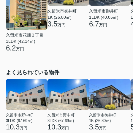
久留米市御井町
久留米市御井町
1LDK (40.05㎡)
1K (26.80㎡)
1
6.7
3.5
万円
万円
久留米市花畑２丁目
1LDK (42.14㎡)
6.2
万円
よく見られている物件
久留米市野中町
久留米市野中町
久留米市御井町
3LDK (67.69㎡)
3LDK (67.69㎡)
1K (26.80㎡)
1
10.3
10.3
3.5
万円
万円
万円