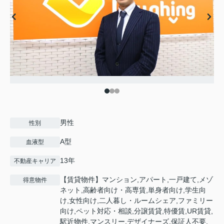
男性
性別
A型
血液型
13年
不動産キャリア
【賃貸物件】マンション,アパート,一戸建て,メゾ
得意物件
ネット,高齢者向け・高専賃,単身者向け,学生向
け,女性向け,二人暮し・ルームシェア,ファミリー
向け,ペット対応・相談,分譲賃貸,特優賃,UR賃貸,
駅近物件,マンスリー,デザイナーズ,保証人不要,