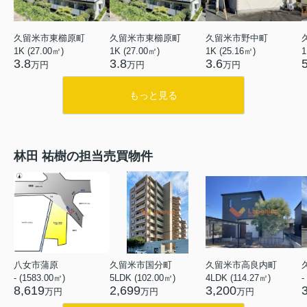
久留米市東櫛原町
久留米市東櫛原町
久留米市野中町
1K (27.00㎡)
1K (27.00㎡)
1K (25.16㎡)
1
3.8
3.8
3.6
万円
万円
万円
もっと見る
林田 祐樹の担当売買物件
八女市蒲原
久留米市国分町
久留米市高良内町
- (1583.00㎡)
5LDK (102.00㎡)
4LDK (114.27㎡)
-
8,619
2,699
3,200
万円
万円
万円