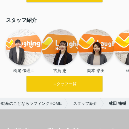
ざいました。
スタッフ紹介
松尾 優理亜
古賀 恵
岡本 彩美
臼
スタッフ一覧
不動産のことならラフィングHOME
スタッフ紹介
林田 祐樹