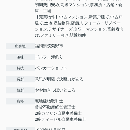
初期費用安め,高級マンション,事務所・店舗・倉
庫・工場
【売買物件】中古マンション,新築戸建て,中古戸
建て,土地,収益物件,店舗,リフォーム・リノベー
ション,デザイナーズ,タワーマンション,高齢者向
け,ファミリー向け,駅近物件
福岡県筑紫野市
出身地
ゴルフ、海釣り
趣味
バンカーショット
特技
意思が明確で決断力がある
長所
やや飽きっぽいところ
短所
宅地建物取引士
資格
賃貸不動産経営管理士
2級ガソリン自動車整備士
2級ディーゼル自動車整備士
1987年11月08日