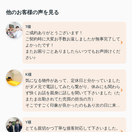
他のお客様の声を見る
T様
ご成約ありがとうございます！
ご契約時に大変お手数お返しましたが無事完了して
よかったです！
またお困りごとありましたらいつでもお声掛けくだ
さい♪
K様
気になる物件があって、定休日と分かっていました
がダメ元で電話してみたら繋がり、休みにも関わら
ず快くお話を親身に話しを聞いて下さいました（た
またま出勤されてた売買の担当の方）
そこですごく印象が良かったのもあり次の日に来店
しました。
その後、賃貸担当の方に対応してもらいましたが、
Y様
子供の安全のこと、環境までの配慮、部屋の中の気
とても親切かつ丁寧な接客対応して下さいました。
付かないアドバイス、メリットデメリットを分かり