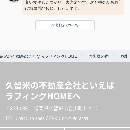
良い物件も見つかり、大満足です。次も機会があれ
やすく伝えて頂きました。
ば部屋選びお願いしたいです。
ただ紹介するだけではなく、プラスアルファの情報
などすごく有り難かったです。
すでにある物件ですが、どこでも同じ、ではなく担
お客様の声一覧
当の方で変わるんだなと感じました。新生活のスタ
ートを後押ししてもらった気持ちで感謝しかありま
せん。
臼井さんに担当して頂きツイてました‼︎ありがとう
ございます。
留米の不動産のことならラフィングHOME
お客様の声
Y様
久留米の不動産会社といえば
ラフィングHOMEへ
〒839-0861 福岡県久留米市合川町114-12
TEL：
/ FAX：
0942-80-8068
0942-80-8069